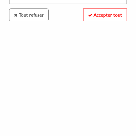
Tout refuser
Accepter tout
BATHURST
KENO / TRISTAN DE LIEGE - TRANSATLANTYK
30,00 €
1