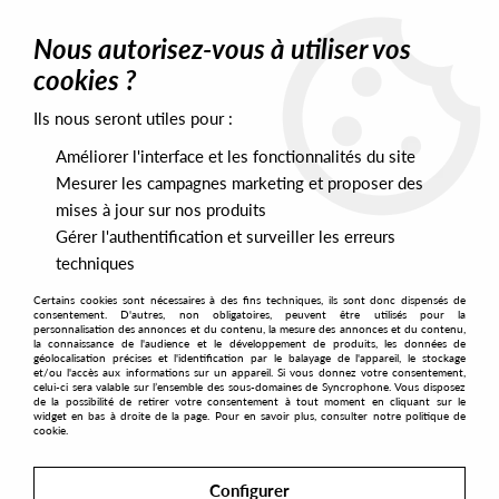
0
Nous autorisez-vous à utiliser vos
cookies ?
Ils nous seront utiles pour :
Home
>
Bathurst
Améliorer l'interface et les fonctionnalités du site
Bathurst
Mesurer les campagnes marketing et proposer des
mises à jour sur nos produits
1
Gérer l'authentification et surveiller les erreurs
techniques
Certains cookies sont nécessaires à des fins techniques, ils sont donc dispensés de
consentement. D'autres, non obligatoires, peuvent être utilisés pour la
personnalisation des annonces et du contenu, la mesure des annonces et du contenu,
la connaissance de l'audience et le développement de produits, les données de
géolocalisation précises et l'identification par le balayage de l'appareil, le stockage
et/ou l'accès aux informations sur un appareil. Si vous donnez votre consentement,
celui-ci sera valable sur l’ensemble des sous-domaines de Syncrophone. Vous disposez
de la possibilité de retirer votre consentement à tout moment en cliquant sur le
widget en bas à droite de la page. Pour en savoir plus, consulter notre politique de
cookie.
Configurer