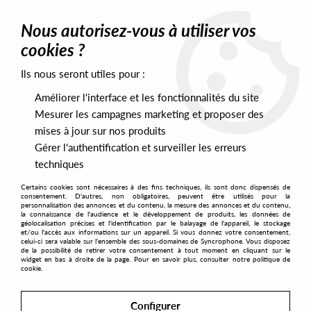
0
Nous autorisez-vous à utiliser vos
cookies ?
Ils nous seront utiles pour :
Home
>
Labels
>
Conch
Améliorer l'interface et les fonctionnalités du site
Conch
Mesurer les campagnes marketing et proposer des
mises à jour sur nos produits
Gérer l'authentification et surveiller les erreurs
SORT & FILTER
techniques
Certains cookies sont nécessaires à des fins techniques, ils sont donc dispensés de
PRESALES EXCLUSIVES
consentement. D'autres, non obligatoires, peuvent être utilisés pour la
personnalisation des annonces et du contenu, la mesure des annonces et du contenu,
la connaissance de l'audience et le développement de produits, les données de
géolocalisation précises et l'identification par le balayage de l'appareil, le stockage
No match found
et/ou l'accès aux informations sur un appareil. Si vous donnez votre consentement,
celui-ci sera valable sur l’ensemble des sous-domaines de Syncrophone. Vous disposez
de la possibilité de retirer votre consentement à tout moment en cliquant sur le
widget en bas à droite de la page. Pour en savoir plus, consulter notre politique de
cookie.
Configurer