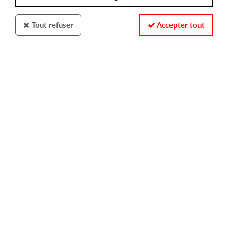
Tout refuser
Accepter tout
100% SECURE PAYMENT
Paiement sécurisé par carte bancaire et PayPal
FAST DELIVERY
Expédition 24/48h : Chronopost