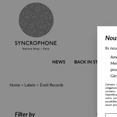
Nous
Ils nou
Amél
NEWS
BACK IN STOCK
Mes
pro
Gére
Home
>
Labels
>
Éveil Records
Certains 
obligatoi
contenu, 
l'identifi
votre con
possibili
savoir plu
PRESALE
Filter by