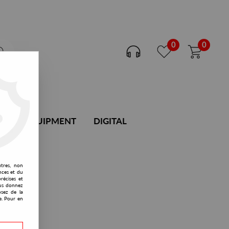
0
0
DJ EQUIPMENT
DIGITAL
utres, non
nces et du
récises et
vous donnez
osez de la
e. Pour en