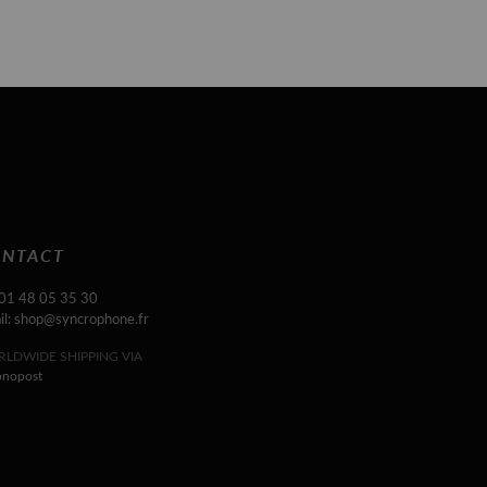
NTACT
 01 48 05 35 30
il: shop@syncrophone.fr
LDWIDE SHIPPING VIA
onopost