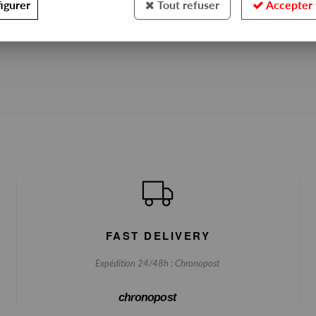
igurer
Tout refuser
Accepter 
No match found
FAST DELIVERY
Expédition 24/48h : Chronopost
chronopost