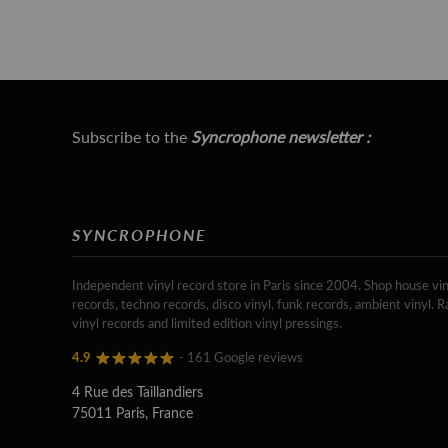
Subscribe to the
Syncrophone newsletter :
SYNCROPHONE
Independent vinyl record store in Paris since 2004. Shop house vin
records, techno records, disco vinyl, funk records, ambient vinyl. R
vinyl records and limited edition vinyl pressings.
4.9
- 161 Google reviews
4 Rue des Taillandiers
75011 Paris, France