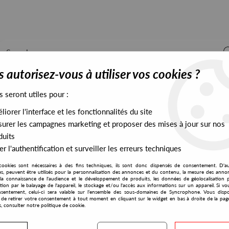
 autorisez-vous à utiliser vos cookies ?
s seront utiles pour :
iorer l'interface et les fonctionnalités du site
ALL STOCK
EXCLUSIVES
PRESALES EXCLUSIVES
urer les campagnes marketing et proposer des mises à jour sur nos
duits
r l'authentification et surveiller les erreurs techniques
cookies sont nécessaires à des fins techniques, ils sont donc dispensés de consentement. D'a
res, peuvent être utilisés pour la personnalisation des annonces et du contenu, la mesure des anno
la connaissance de l'audience et le développement de produits, les données de géolocalisation p
Éveil Records
cation par le balayage de l'appareil, le stockage et/ou l'accès aux informations sur un appareil. Si 
sentement, celui-ci sera valable sur l’ensemble des sous-domaines de Syncrophone. Vous disp
té de retirer votre consentement à tout moment en cliquant sur le widget en bas à droite de la pag
s, consulter notre politique de cookie.
S EXCLUSIVES