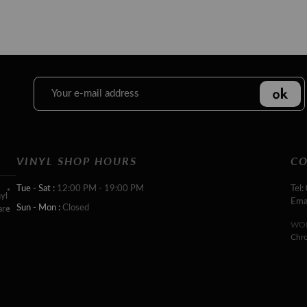
VINYL SHOP HOURS
CO
Tue - Sat :
12:00 PM - 19:00 PM
Tel:
yl
Ema
Sun - Mon :
Closed
are
WOR
Chr