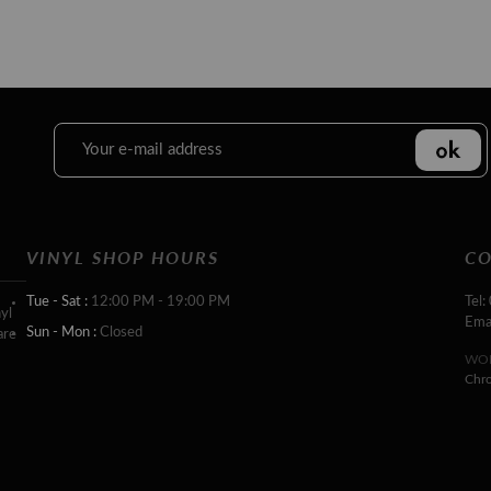
VINYL SHOP HOURS
CO
Tue - Sat :
12:00 PM - 19:00 PM
Tel:
yl
Ema
Sun - Mon :
Closed
are
WOR
Chr