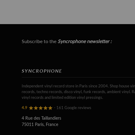
Subscribe to the
Syncrophone newsletter :
SYNCROPHONE
Independent vinyl record store in Paris since 2004. Shop house vin
records, techno records, disco vinyl, funk records, ambient vinyl. R
vinyl records and limited edition vinyl pressings.
4.9
- 161 Google reviews
4 Rue des Taillandiers
75011 Paris, France