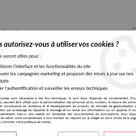
 autorisez-vous à utiliser vos cookies ?
s seront utiles pour :
iorer l'interface et les fonctionnalités du site
ALL STOCK
EXCLUSIVES
PRESALES EXCLUSIVES
urer les campagnes marketing et proposer des mises à jour sur nos
duits
r l'authentification et surveiller les erreurs techniques
cookies sont nécessaires à des fins techniques, ils sont donc dispensés de consentement. D'a
res, peuvent être utilisés pour la personnalisation des annonces et du contenu, la mesure des anno
la connaissance de l'audience et le développement de produits, les données de géolocalisation p
Obliques
cation par le balayage de l'appareil, le stockage et/ou l'accès aux informations sur un appareil. Si 
sentement, celui-ci sera valable sur l’ensemble des sous-domaines de Syncrophone. Vous disp
té de retirer votre consentement à tout moment en cliquant sur le widget en bas à droite de la pag
s, consulter notre politique de cookie.
S EXCLUSIVES