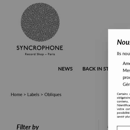
Nous
Ils nou
Amél
NEWS
BACK IN STOCK
Mes
pro
Gére
Home
>
Labels
>
Obliques
Certains 
obligatoi
contenu, 
l'identifi
votre con
possibili
savoir plu
PRESALE
Filter by