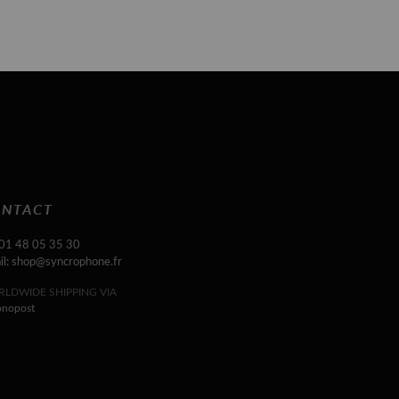
NTACT
 01 48 05 35 30
il: shop@syncrophone.fr
LDWIDE SHIPPING VIA
onopost