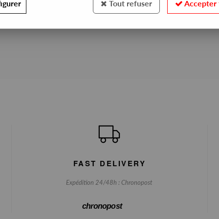
igurer
Tout refuser
Accepter 
No match found
FAST DELIVERY
Expédition 24/48h : Chronopost
chronopost