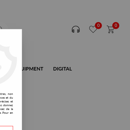
0
0
DJ EQUIPMENT
DIGITAL
utres, non
nces et du
récises et
vous donnez
osez de la
e. Pour en