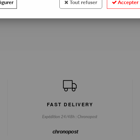
igurer
Tout refuser
Accepter 
No match found
FAST DELIVERY
Expédition 24/48h : Chronopost
chronopost