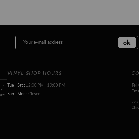
VINYL SHOP HOURS
CO
Tue - Sat :
12:00 PM - 19:00 PM
Tel:
yl
Ema
Sun - Mon :
Closed
are
WOR
Chr