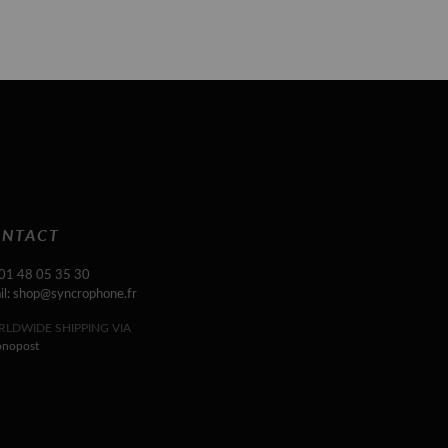
NTACT
 01 48 05 35 30
il: shop@syncrophone.fr
LDWIDE SHIPPING VIA
onopost