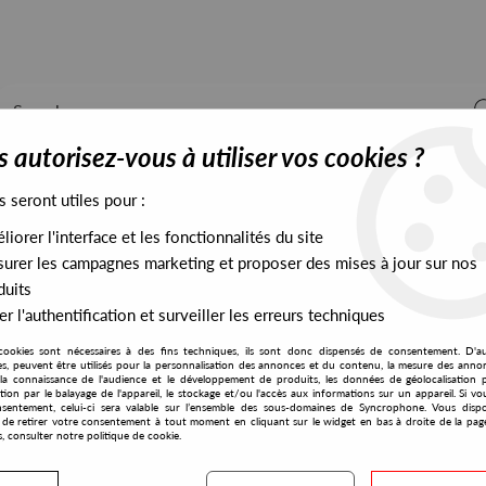
 autorisez-vous à utiliser vos cookies ?
s seront utiles pour :
iorer l'interface et les fonctionnalités du site
ALL STOCK
EXCLUSIVES
PRESALES EXCLUSIVES
urer les campagnes marketing et proposer des mises à jour sur nos
duits
r l'authentification et surveiller les erreurs techniques
cookies sont nécessaires à des fins techniques, ils sont donc dispensés de consentement. D'a
res, peuvent être utilisés pour la personnalisation des annonces et du contenu, la mesure des anno
la connaissance de l'audience et le développement de produits, les données de géolocalisation p
Sound Department Ascolti
cation par le balayage de l'appareil, le stockage et/ou l'accès aux informations sur un appareil. Si 
sentement, celui-ci sera valable sur l’ensemble des sous-domaines de Syncrophone. Vous disp
té de retirer votre consentement à tout moment en cliquant sur le widget en bas à droite de la pag
s, consulter notre politique de cookie.
S EXCLUSIVES