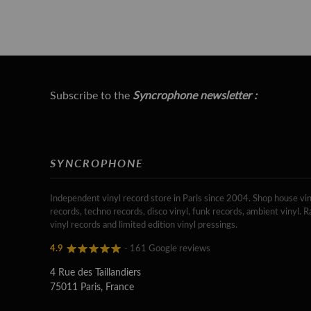
Subscribe to the
Syncrophone newsletter :
SYNCROPHONE
Independent vinyl record store in Paris since 2004. Shop house vin
records, techno records, disco vinyl, funk records, ambient vinyl. R
vinyl records and limited edition vinyl pressings.
4.9
- 161 Google reviews
4 Rue des Taillandiers
75011 Paris, France