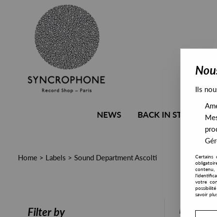
Nous
Ils nou
Amél
NEWS
BACK IN STOCK
Mes
pro
Gére
Home
>
Labels
>
Sound Department Ascolti
Certains 
obligatoi
contenu, 
l'identifi
votre con
possibili
savoir plu
PRESALE
Filter by