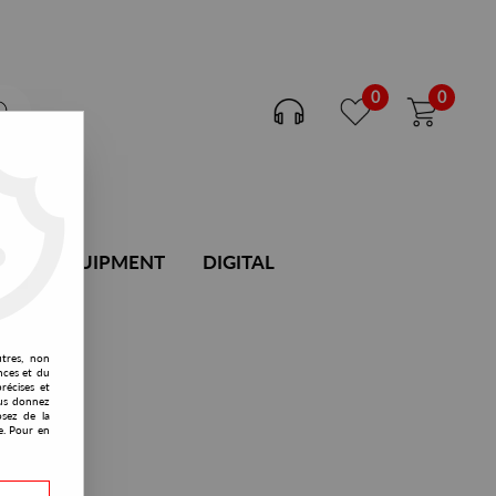
0
0
DJ EQUIPMENT
DIGITAL
utres, non
nces et du
récises et
vous donnez
osez de la
e. Pour en