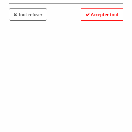
Tout refuser
Accepter tout
100% SECURE PAYMENT
Paiement sécurisé par carte bancaire et PayPal
FAST DELIVERY
Expédition 24/48h : Chronopost