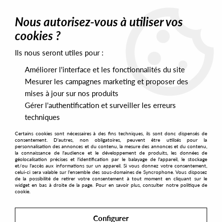
0
Nous autorisez-vous à utiliser vos
cookies ?
Ils nous seront utiles pour :
Home
>
Labels
>
Styles Upon Styles
Améliorer l'interface et les fonctionnalités du site
Styles Upon Styles
Mesurer les campagnes marketing et proposer des
mises à jour sur nos produits
Gérer l'authentification et surveiller les erreurs
SORT & FILTER
techniques
Certains cookies sont nécessaires à des fins techniques, ils sont donc dispensés de
PRESALES EXCLUSIVES
consentement. D'autres, non obligatoires, peuvent être utilisés pour la
personnalisation des annonces et du contenu, la mesure des annonces et du contenu,
la connaissance de l'audience et le développement de produits, les données de
géolocalisation précises et l'identification par le balayage de l'appareil, le stockage
No match found
et/ou l'accès aux informations sur un appareil. Si vous donnez votre consentement,
celui-ci sera valable sur l’ensemble des sous-domaines de Syncrophone. Vous disposez
de la possibilité de retirer votre consentement à tout moment en cliquant sur le
widget en bas à droite de la page. Pour en savoir plus, consulter notre politique de
cookie.
Configurer