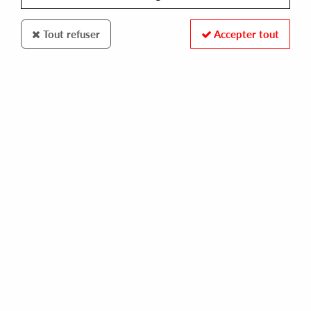
Tout refuser
Accepter tout
100% SECURE PAYMENT
Paiement sécurisé par carte bancaire et PayPal
FAST DELIVERY
Expédition 24/48h : Chronopost