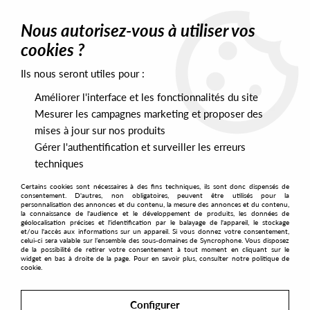
0
Nous autorisez-vous à utiliser vos
cookies ?
Ils nous seront utiles pour :
Home
>
Labels
>
SUPPORTSYSTEM RECORDINGS
Améliorer l'interface et les fonctionnalités du site
SUPPORTSYSTEM RECORDINGS
Mesurer les campagnes marketing et proposer des
mises à jour sur nos produits
Gérer l'authentification et surveiller les erreurs
SORT & FILTER
techniques
Certains cookies sont nécessaires à des fins techniques, ils sont donc dispensés de
PRESALES EXCLUSIVES
consentement. D'autres, non obligatoires, peuvent être utilisés pour la
personnalisation des annonces et du contenu, la mesure des annonces et du contenu,
la connaissance de l'audience et le développement de produits, les données de
géolocalisation précises et l'identification par le balayage de l'appareil, le stockage
No match found
et/ou l'accès aux informations sur un appareil. Si vous donnez votre consentement,
celui-ci sera valable sur l’ensemble des sous-domaines de Syncrophone. Vous disposez
de la possibilité de retirer votre consentement à tout moment en cliquant sur le
widget en bas à droite de la page. Pour en savoir plus, consulter notre politique de
cookie.
Configurer