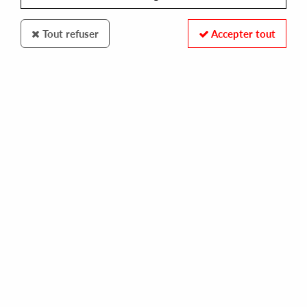
Tout refuser
Accepter tout
100% SECURE PAYMENT
Paiement sécurisé par carte bancaire et PayPal
FAST DELIVERY
Expédition 24/48h : Chronopost