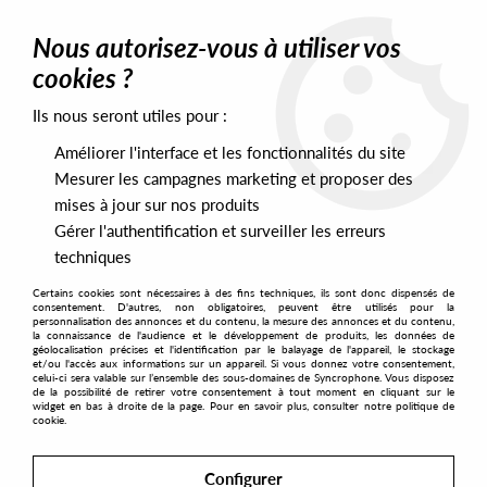
0
Nous autorisez-vous à utiliser vos
cookies ?
Ils nous seront utiles pour :
Home
>
Labels
>
Tief Music
Améliorer l'interface et les fonctionnalités du site
Tief Music
Mesurer les campagnes marketing et proposer des
mises à jour sur nos produits
Gérer l'authentification et surveiller les erreurs
SORT & FILTER
techniques
Certains cookies sont nécessaires à des fins techniques, ils sont donc dispensés de
PRESALES EXCLUSIVES
consentement. D'autres, non obligatoires, peuvent être utilisés pour la
personnalisation des annonces et du contenu, la mesure des annonces et du contenu,
la connaissance de l'audience et le développement de produits, les données de
géolocalisation précises et l'identification par le balayage de l'appareil, le stockage
No match found
et/ou l'accès aux informations sur un appareil. Si vous donnez votre consentement,
celui-ci sera valable sur l’ensemble des sous-domaines de Syncrophone. Vous disposez
de la possibilité de retirer votre consentement à tout moment en cliquant sur le
widget en bas à droite de la page. Pour en savoir plus, consulter notre politique de
cookie.
Configurer