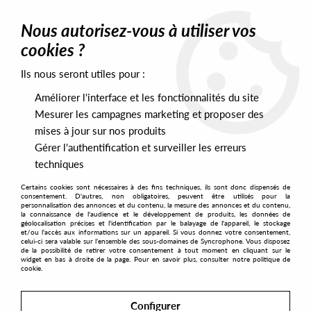
0
Nous autorisez-vous à utiliser vos
cookies ?
Ils nous seront utiles pour :
Home
>
Labels
>
Useless Transmissions
Améliorer l'interface et les fonctionnalités du site
Useless Transmissions
Mesurer les campagnes marketing et proposer des
mises à jour sur nos produits
Gérer l'authentification et surveiller les erreurs
SORT & FILTER
techniques
Certains cookies sont nécessaires à des fins techniques, ils sont donc dispensés de
PRESALES EXCLUSIVES
consentement. D'autres, non obligatoires, peuvent être utilisés pour la
personnalisation des annonces et du contenu, la mesure des annonces et du contenu,
la connaissance de l'audience et le développement de produits, les données de
géolocalisation précises et l'identification par le balayage de l'appareil, le stockage
1
et/ou l'accès aux informations sur un appareil. Si vous donnez votre consentement,
celui-ci sera valable sur l’ensemble des sous-domaines de Syncrophone. Vous disposez
de la possibilité de retirer votre consentement à tout moment en cliquant sur le
widget en bas à droite de la page. Pour en savoir plus, consulter notre politique de
cookie.
Configurer