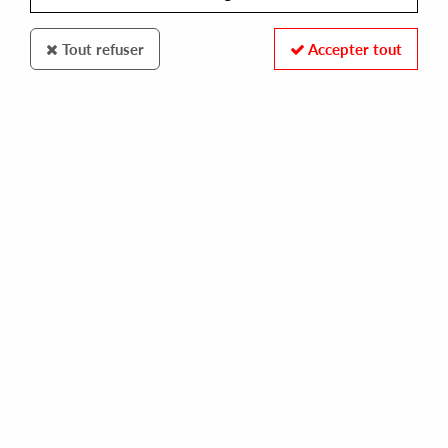
Tout refuser
Accepter tout
USELESS TRANSMISSIONS
CHATON
twin freaks
10,00 €