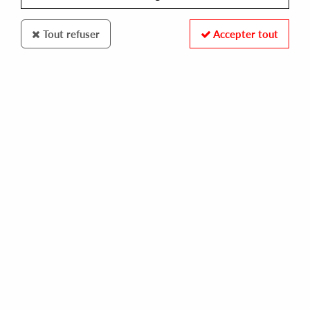
Tout refuser
Accepter tout
100% SECURE PAYMENT
Paiement sécurisé par carte bancaire et PayPal
FAST DELIVERY
Expédition 24/48h : Chronopost