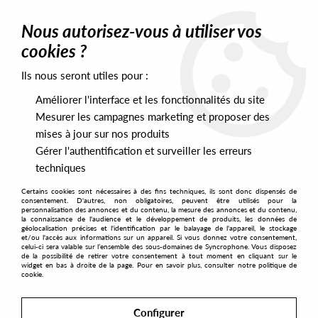
0
Nous autorisez-vous à utiliser vos
cookies ?
Ils nous seront utiles pour :
Home
>
Labels
>
Xplor Music (copie)
Améliorer l'interface et les fonctionnalités du site
Xplor Music (copie)
Mesurer les campagnes marketing et proposer des
mises à jour sur nos produits
Gérer l'authentification et surveiller les erreurs
SORT & FILTER
techniques
Certains cookies sont nécessaires à des fins techniques, ils sont donc dispensés de
PRESALES EXCLUSIVES
consentement. D'autres, non obligatoires, peuvent être utilisés pour la
personnalisation des annonces et du contenu, la mesure des annonces et du contenu,
la connaissance de l'audience et le développement de produits, les données de
géolocalisation précises et l'identification par le balayage de l'appareil, le stockage
No match found
et/ou l'accès aux informations sur un appareil. Si vous donnez votre consentement,
celui-ci sera valable sur l’ensemble des sous-domaines de Syncrophone. Vous disposez
de la possibilité de retirer votre consentement à tout moment en cliquant sur le
widget en bas à droite de la page. Pour en savoir plus, consulter notre politique de
cookie.
Configurer