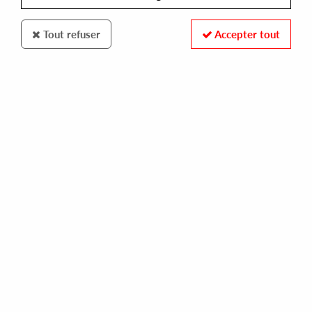
100% SECURE PAYMENT
Tout refuser
Accepter tout
Paiement sécurisé par carte bancaire et PayPal
FAST DELIVERY
Expédition 24/48h : Chronopost
chronopost
SOCIAL MEDIA