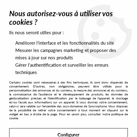
0
Nous autorisez-vous à utiliser vos
cookies ?
Ils nous seront utiles pour :
Home
>
None More Records
Améliorer l'interface et les fonctionnalités du site
None More Records
Mesurer les campagnes marketing et proposer des
mises à jour sur nos produits
No match found
Gérer l'authentification et surveiller les erreurs
techniques
Certains cookies sont nécessaires à des fins techniques, ils sont donc dispensés de
consentement. D'autres, non obligatoires, peuvent être utilisés pour la
personnalisation des annonces et du contenu, la mesure des annonces et du contenu,
la connaissance de l'audience et le développement de produits, les données de
géolocalisation précises et l'identification par le balayage de l'appareil, le stockage
et/ou l'accès aux informations sur un appareil. Si vous donnez votre consentement,
celui-ci sera valable sur l’ensemble des sous-domaines de Syncrophone. Vous disposez
de la possibilité de retirer votre consentement à tout moment en cliquant sur le
widget en bas à droite de la page. Pour en savoir plus, consulter notre politique de
cookie.
Configurer