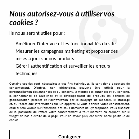
0
Nous autorisez-vous à utiliser vos
cookies ?
Ils nous seront utiles pour :
Home
>
Olde English Spelling Bee
Améliorer l'interface et les fonctionnalités du site
Olde English Spelling Bee
Mesurer les campagnes marketing et proposer des
mises à jour sur nos produits
1
Gérer l'authentification et surveiller les erreurs
techniques
Certains cookies sont nécessaires à des fins techniques, ils sont donc dispensés de
consentement. D'autres, non obligatoires, peuvent être utilisés pour la
personnalisation des annonces et du contenu, la mesure des annonces et du contenu,
la connaissance de l'audience et le développement de produits, les données de
géolocalisation précises et l'identification par le balayage de l'appareil, le stockage
et/ou l'accès aux informations sur un appareil. Si vous donnez votre consentement,
celui-ci sera valable sur l’ensemble des sous-domaines de Syncrophone. Vous disposez
de la possibilité de retirer votre consentement à tout moment en cliquant sur le
widget en bas à droite de la page. Pour en savoir plus, consulter notre politique de
cookie.
Configurer