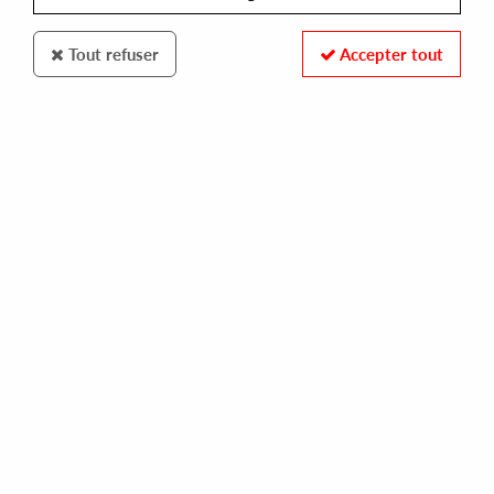
Tout refuser
Accepter tout
OLDE ENGLISH SPELLING BEE
MACINTOSH PLUS - FLORAL SHOPPE ( PINK VINYL)
45,00 €
1