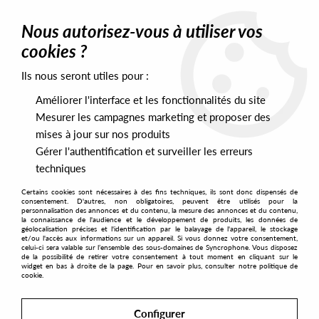
0
Nous autorisez-vous à utiliser vos
cookies ?
Ils nous seront utiles pour :
Home
>
>
Rhythm Plate - It's Not An Album It's A Doublepack EP
Améliorer l'interface et les fonctionnalités du site
Mesurer les campagnes marketing et proposer des
mises à jour sur nos produits
Gérer l'authentification et surveiller les erreurs
techniques
Certains cookies sont nécessaires à des fins techniques, ils sont donc dispensés de
consentement. D'autres, non obligatoires, peuvent être utilisés pour la
personnalisation des annonces et du contenu, la mesure des annonces et du contenu,
la connaissance de l'audience et le développement de produits, les données de
géolocalisation précises et l'identification par le balayage de l'appareil, le stockage
et/ou l'accès aux informations sur un appareil. Si vous donnez votre consentement,
celui-ci sera valable sur l’ensemble des sous-domaines de Syncrophone. Vous disposez
de la possibilité de retirer votre consentement à tout moment en cliquant sur le
widget en bas à droite de la page. Pour en savoir plus, consulter notre politique de
cookie.
Configurer