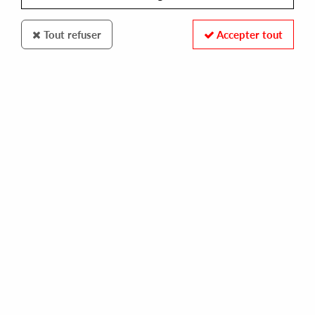
Tout refuser
Accepter tout
Pressed For Time
Rhythm Plate
It's Not An Album It's A Doublepack EP
24
,
00
€
incl. taxes
REF. :
PFTLP01
Pre-order now !
Tracks