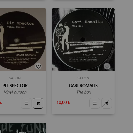
SALON
SALON
PIT SPECTOR
GARI ROMALIS
vinyl ourson
the box
€
10,00 €