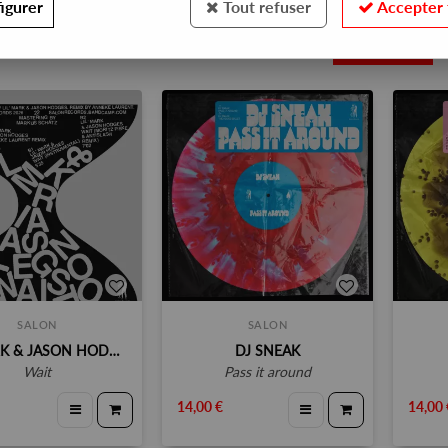
igurer
Tout refuser
Accepter 
11
SALON
SALON
LIL MARK & JASON HODGES
DJ SNEAK
wait
pass it around
14,00 €
14,00 