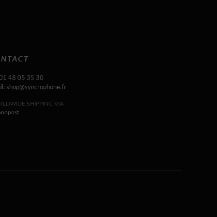
NTACT
 01 48 05 35 30
il: shop@syncrophone.fr
LDWIDE SHIPPING VIA
onopost