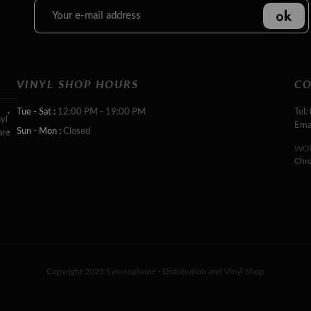
VINYL SHOP HOURS
CO
Tue - Sat :
12:00 PM - 19:00 PM
Tel:
yl
Ema
Sun - Mon :
Closed
are
WOR
Chr
Copyright 2025 Syncrophone - Distribution and Vinyl Shop