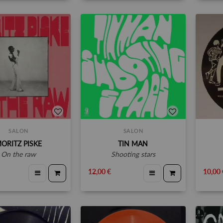
SALON
SALON
ORITZ PISKE
TIN MAN
on the raw
shooting stars
12,00 €
10,00 