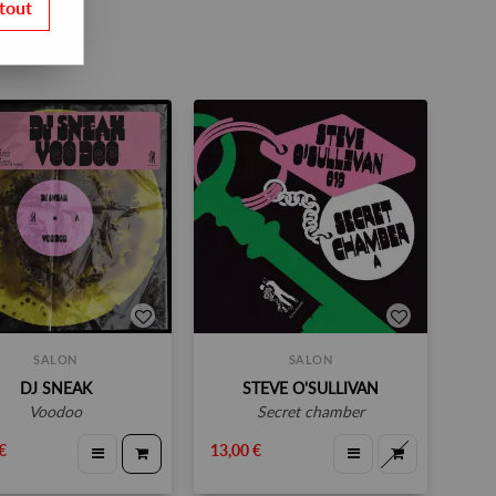
tout
SALON
SALON
DJ SNEAK
STEVE O'SULLIVAN
voodoo
secret chamber
€
13,00 €