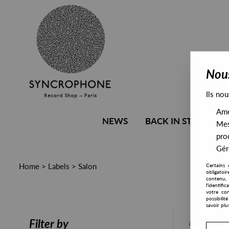
Nous
Ils nou
Amél
NEWS
BACK IN STOCK
Mes
pro
Gére
Home
>
Labels
>
Salon
Certains 
obligatoi
contenu, 
l'identifi
votre con
possibili
savoir plu
PRESALE
Filter by