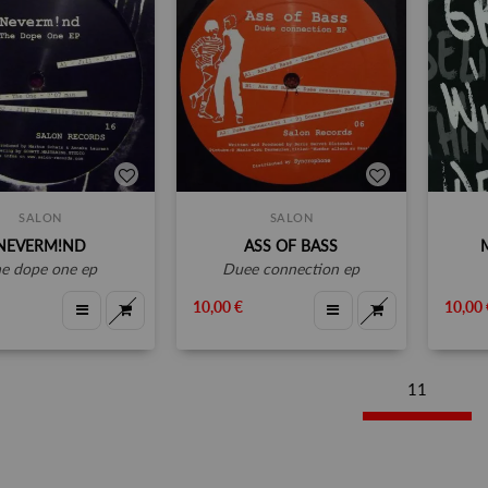
SALON
SALON
NEVERM!ND
ASS OF BASS
he dope one ep
duee connection ep
10,00 €
10,00 
11