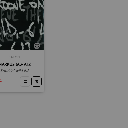
SALON
MARKUS SCHATZ
smokin' wild ltd
€