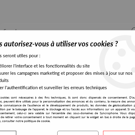
 autorisez-vous à utiliser vos cookies ?
s seront utiles pour :
iorer l'interface et les fonctionnalités du site
ALL STOCK
EXCLUSIVES
PRESALES EXCLUSIVES
urer les campagnes marketing et proposer des mises à jour sur nos
duits
r l'authentification et surveiller les erreurs techniques
cookies sont nécessaires à des fins techniques, ils sont donc dispensés de consentement. D'a
res, peuvent être utilisés pour la personnalisation des annonces et du contenu, la mesure des anno
la connaissance de l'audience et le développement de produits, les données de géolocalisation p
Salon
cation par le balayage de l'appareil, le stockage et/ou l'accès aux informations sur un appareil. Si 
sentement, celui-ci sera valable sur l’ensemble des sous-domaines de Syncrophone. Vous disp
té de retirer votre consentement à tout moment en cliquant sur le widget en bas à droite de la pag
s, consulter notre politique de cookie.
S EXCLUSIVES