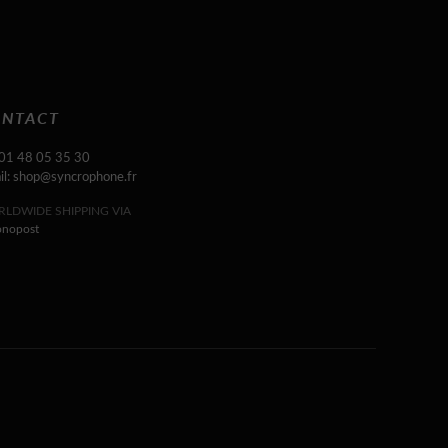
NTACT
 01 48 05 35 30
il: shop@syncrophone.fr
LDWIDE SHIPPING VIA
onopost