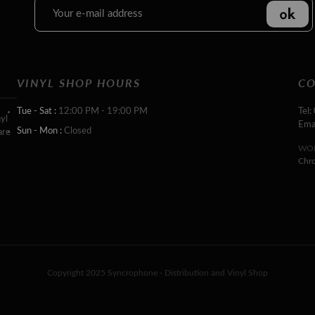
VINYL SHOP HOURS
CO
Tue - Sat :
12:00 PM - 19:00 PM
Tel:
yl
Ema
Sun - Mon :
Closed
are
WOR
Chr
Copyright 2025 Syncrophone - Distribution and Vinyl Shop