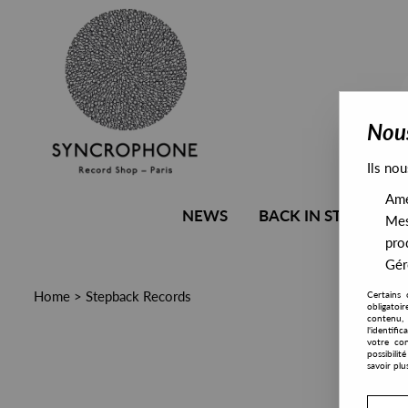
Nous
Ils nou
Amél
NEWS
BACK IN STOCK
Mes
pro
Gére
Home
>
Stepback Records
Certains 
obligatoi
contenu, 
l'identifi
votre con
possibili
savoir plu