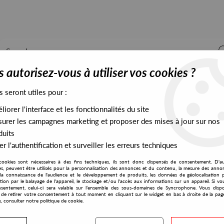
 autorisez-vous à utiliser vos cookies ?
s seront utiles pour :
iorer l'interface et les fonctionnalités du site
ALL STOCK
EXCLUSIVES
PRESALES EXCLUSIVES
urer les campagnes marketing et proposer des mises à jour sur nos
duits
r l'authentification et surveiller les erreurs techniques
cookies sont nécessaires à des fins techniques, ils sont donc dispensés de consentement. D'a
res, peuvent être utilisés pour la personnalisation des annonces et du contenu, la mesure des anno
la connaissance de l'audience et le développement de produits, les données de géolocalisation p
Stepback Records
cation par le balayage de l'appareil, le stockage et/ou l'accès aux informations sur un appareil. Si 
sentement, celui-ci sera valable sur l’ensemble des sous-domaines de Syncrophone. Vous disp
té de retirer votre consentement à tout moment en cliquant sur le widget en bas à droite de la pag
s, consulter notre politique de cookie.
No match found