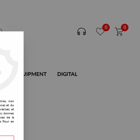
0
0
DJ EQUIPMENT
DIGITAL
utres, non
nces et du
récises et
vous donnez
osez de la
e. Pour en