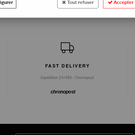
igurer
Tout refuser
Accepter 
FAST DELIVERY
Expédition 24/48h : Chronopost
chronopost