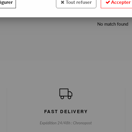
igurer
Tout refuser
Accepter 
S EXCLUSIVES
No match found
FAST DELIVERY
Expédition 24/48h : Chronopost