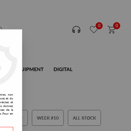
0
0
DJ EQUIPMENT
DIGITAL
utres, non
nces et du
récises et
vous donnez
osez de la
e. Pour en
WEEK #09
WEEK #10
ALL STOCK