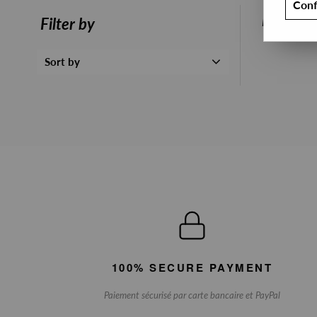
Conf
PRESALE
Filter by
Sort by
100% SECURE PAYMENT
Paiement sécurisé par carte bancaire et PayPal