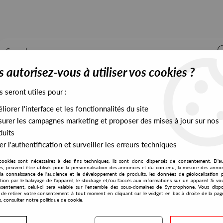
 autorisez-vous à utiliser vos cookies ?
s seront utiles pour :
iorer l'interface et les fonctionnalités du site
ALL STOCK
EXCLUSIVES
PRESALES EXCLUSIVES
urer les campagnes marketing et proposer des mises à jour sur nos
duits
r l'authentification et surveiller les erreurs techniques
cookies sont nécessaires à des fins techniques, ils sont donc dispensés de consentement. D'a
res, peuvent être utilisés pour la personnalisation des annonces et du contenu, la mesure des anno
la connaissance de l'audience et le développement de produits, les données de géolocalisation p
Week #05
cation par le balayage de l'appareil, le stockage et/ou l'accès aux informations sur un appareil. Si 
sentement, celui-ci sera valable sur l’ensemble des sous-domaines de Syncrophone. Vous disp
té de retirer votre consentement à tout moment en cliquant sur le widget en bas à droite de la pag
WEEK
WEEK #06
WEEK #07
WEEK #03
s, consulter notre politique de cookie.