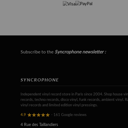
Subscribe to the
Syncrophone newsletter :
SYNCROPHONE
Independent vinyl record store in Paris since 2004. Shop house vin
records, techno records, disco vinyl, funk records, ambient vinyl. R
vinyl records and limited edition vinyl pressings.
4.9
- 161 Google reviews
4 Rue des Taillandiers