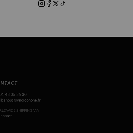
NTACT
 01 48 05 35 30
il: shop@syncrophone.fr
LDWIDE SHIPPING VIA
onopost