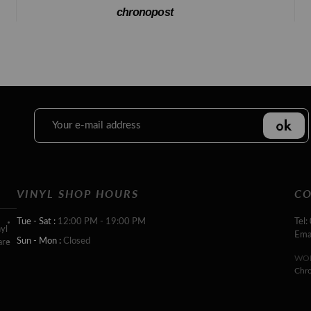
chronopost
VINYL SHOP HOURS
CO
Tue - Sat :
12:00 PM - 19:00 PM
Tel:
yl
Ema
Sun - Mon :
Closed
are
WOR
Chr