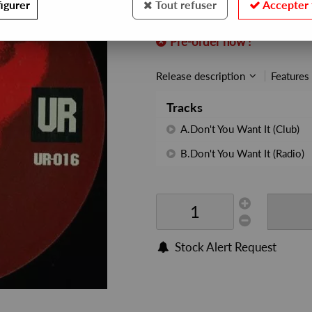
igurer
Tout refuser
Accepter 
REF. :
UR016R
Pre-order now !
Release description
Features
Tracks
A.Don't You Want It (Club)
B.Don't You Want It (Radio)
Stock Alert Request