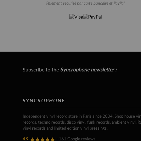
Paiement sécurisé par carte bancaire et PayPal
Subscribe to the
Syncrophone newsletter :
SYNCROPHONE
Independent vinyl record store in Paris since 2004. Shop house vin
records, techno records, disco vinyl, funk records, ambient vinyl. R
vinyl records and limited edition vinyl pressings.
4.9
- 161 Google reviews