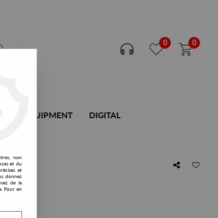
0
0
DJ EQUIPMENT
DIGITAL
utres, non
nces et du
récises et
vous donnez
osez de la
e. Pour en