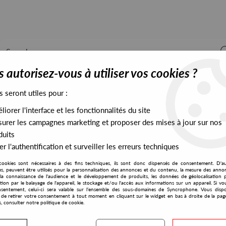
 autorisez-vous à utiliser vos cookies ?
s seront utiles pour :
iorer l'interface et les fonctionnalités du site
ALL STOCK
EXCLUSIVES
PRESALES EXCLUSIVES
urer les campagnes marketing et proposer des mises à jour sur nos
duits
r l'authentification et surveiller les erreurs techniques
cookies sont nécessaires à des fins techniques, ils sont donc dispensés de consentement. D'a
Underground Resistance
res, peuvent être utilisés pour la personnalisation des annonces et du contenu, la mesure des anno
la connaissance de l'audience et le développement de produits, les données de géolocalisation p
Davina ‎
cation par le balayage de l'appareil, le stockage et/ou l'accès aux informations sur un appareil. Si 
sentement, celui-ci sera valable sur l’ensemble des sous-domaines de Syncrophone. Vous disp
Don't You Want It
té de retirer votre consentement à tout moment en cliquant sur le widget en bas à droite de la pag
s, consulter notre politique de cookie.
18
,
00
€
incl. taxes