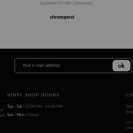
Expédition 24/48h : Chronopost
chronopost
VINYL SHOP HOURS
CO
Tue - Sat :
12:00 PM - 19:00 PM
Tel:
yl
Ema
Sun - Mon :
Closed
are
WOR
Chr