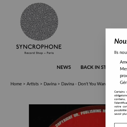
Nous
Ils nou
Amél
NEWS
BACK IN STOCK
Mes
pro
Gére
Home
>
Artists
>
Davina
>
Davina ‎- Don't You Want It
Certains 
obligatoi
contenu, 
l'identifi
votre con
possibili
savoir plu