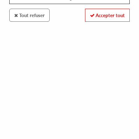
Tout refuser
Accepter tout
Syncrophone
Hiss Is Bliss
Terpenes EP (Incl.Steve O'Sullivan Remix)
15
,
90
€
incl. taxes
REF. :
SYNCRO73