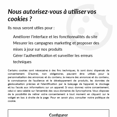
0
Nous autorisez-vous à utiliser vos
cookies ?
Ils nous seront utiles pour :
Home
>
Artists
>
Von D
>
Hiss Is Bliss - Terpenes EP (Incl.Steve
O'Sullivan Remix)
Améliorer l'interface et les fonctionnalités du site
Mesurer les campagnes marketing et proposer des
mises à jour sur nos produits
Gérer l'authentification et surveiller les erreurs
techniques
Certains cookies sont nécessaires à des fins techniques, ils sont donc dispensés de
consentement. D'autres, non obligatoires, peuvent être utilisés pour la
personnalisation des annonces et du contenu, la mesure des annonces et du contenu,
la connaissance de l'audience et le développement de produits, les données de
géolocalisation précises et l'identification par le balayage de l'appareil, le stockage
et/ou l'accès aux informations sur un appareil. Si vous donnez votre consentement,
celui-ci sera valable sur l’ensemble des sous-domaines de Syncrophone. Vous disposez
de la possibilité de retirer votre consentement à tout moment en cliquant sur le
widget en bas à droite de la page. Pour en savoir plus, consulter notre politique de
cookie.
Configurer