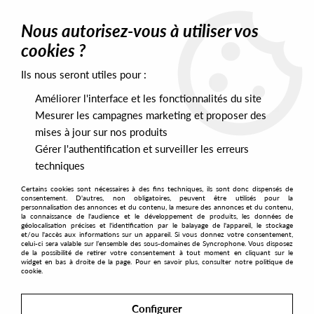
0
Nous autorisez-vous à utiliser vos
cookies ?
Ils nous seront utiles pour :
Home
>
Labels
>
Syncrophone
>
Stasis - Artifax (Antigone remix)
[Repress]
Améliorer l'interface et les fonctionnalités du site
Mesurer les campagnes marketing et proposer des
mises à jour sur nos produits
Gérer l'authentification et surveiller les erreurs
techniques
Certains cookies sont nécessaires à des fins techniques, ils sont donc dispensés de
consentement. D'autres, non obligatoires, peuvent être utilisés pour la
personnalisation des annonces et du contenu, la mesure des annonces et du contenu,
la connaissance de l'audience et le développement de produits, les données de
géolocalisation précises et l'identification par le balayage de l'appareil, le stockage
et/ou l'accès aux informations sur un appareil. Si vous donnez votre consentement,
celui-ci sera valable sur l’ensemble des sous-domaines de Syncrophone. Vous disposez
de la possibilité de retirer votre consentement à tout moment en cliquant sur le
widget en bas à droite de la page. Pour en savoir plus, consulter notre politique de
cookie.
Configurer