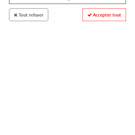
Tout refuser
Accepter tout
Syncrophone
Stasis
Artifax (Antigone remix) [Repress]
10
,
00
€
incl. taxes
REF. :
SYNCRO18
In stock
Tracks