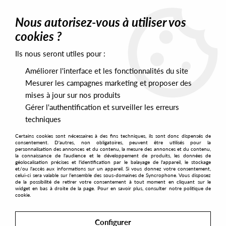
0
Nous autorisez-vous à utiliser vos
cookies ?
Ils nous seront utiles pour :
Home
>
Artists
>
Serious A
>
Serious A - Diagonal Wave
Améliorer l'interface et les fonctionnalités du site
Mesurer les campagnes marketing et proposer des
mises à jour sur nos produits
Gérer l'authentification et surveiller les erreurs
techniques
Certains cookies sont nécessaires à des fins techniques, ils sont donc dispensés de
consentement. D'autres, non obligatoires, peuvent être utilisés pour la
personnalisation des annonces et du contenu, la mesure des annonces et du contenu,
la connaissance de l'audience et le développement de produits, les données de
géolocalisation précises et l'identification par le balayage de l'appareil, le stockage
et/ou l'accès aux informations sur un appareil. Si vous donnez votre consentement,
celui-ci sera valable sur l’ensemble des sous-domaines de Syncrophone. Vous disposez
de la possibilité de retirer votre consentement à tout moment en cliquant sur le
widget en bas à droite de la page. Pour en savoir plus, consulter notre politique de
cookie.
Configurer