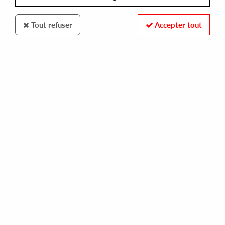
Tout refuser
Accepter tout
Star Creature
Serious A
Diagonal Wave
16
,
00
€
incl. taxes
REF. :
SC7090
In stock
Tracks