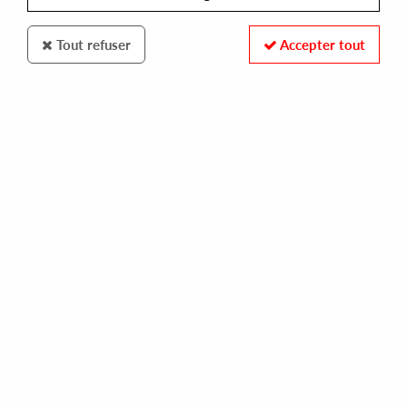
Tout refuser
Accepter tout
Quartz
Onno
Used (Andre Kronert, Okain, Alljacks remixes)
10
,
00
€
incl. taxes
REF. :
QRZ025
In stock
Tracks