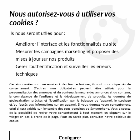
0
Nous autorisez-vous à utiliser vos
cookies ?
Ils nous seront utiles pour :
Home
>
Labels
>
Quartz
>
Onno - Used (Andre Kronert, Okain,
Alljacks remixes)
Améliorer l'interface et les fonctionnalités du site
Mesurer les campagnes marketing et proposer des
mises à jour sur nos produits
Gérer l'authentification et surveiller les erreurs
techniques
Certains cookies sont nécessaires à des fins techniques, ils sont donc dispensés de
consentement. D'autres, non obligatoires, peuvent être utilisés pour la
personnalisation des annonces et du contenu, la mesure des annonces et du contenu,
la connaissance de l'audience et le développement de produits, les données de
géolocalisation précises et l'identification par le balayage de l'appareil, le stockage
et/ou l'accès aux informations sur un appareil. Si vous donnez votre consentement,
celui-ci sera valable sur l’ensemble des sous-domaines de Syncrophone. Vous disposez
de la possibilité de retirer votre consentement à tout moment en cliquant sur le
widget en bas à droite de la page. Pour en savoir plus, consulter notre politique de
cookie.
Configurer