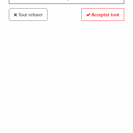
Tout refuser
Accepter tout
Popcorn Records
Aubrey
The Vernal Equinox [2021 Repress]
10
,
00
€
incl. taxes
REF. :
PR-009RE