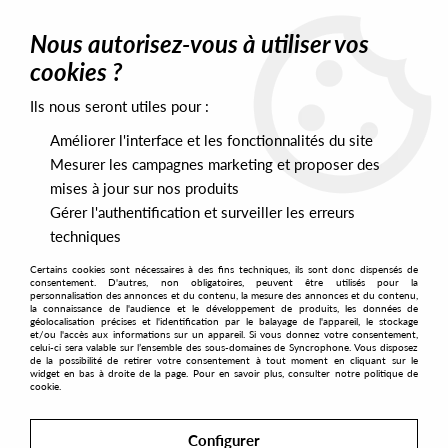
0
Nous autorisez-vous à utiliser vos
cookies ?
Ils nous seront utiles pour :
Home
>
Artists
>
Aubrey
>
Aubrey - The Vernal Equinox [2021
Repress]
Améliorer l'interface et les fonctionnalités du site
Mesurer les campagnes marketing et proposer des
mises à jour sur nos produits
Gérer l'authentification et surveiller les erreurs
techniques
Certains cookies sont nécessaires à des fins techniques, ils sont donc dispensés de
consentement. D'autres, non obligatoires, peuvent être utilisés pour la
personnalisation des annonces et du contenu, la mesure des annonces et du contenu,
la connaissance de l'audience et le développement de produits, les données de
géolocalisation précises et l'identification par le balayage de l'appareil, le stockage
et/ou l'accès aux informations sur un appareil. Si vous donnez votre consentement,
celui-ci sera valable sur l’ensemble des sous-domaines de Syncrophone. Vous disposez
de la possibilité de retirer votre consentement à tout moment en cliquant sur le
widget en bas à droite de la page. Pour en savoir plus, consulter notre politique de
cookie.
Configurer