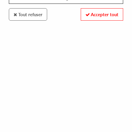
Tout refuser
Accepter tout
Sino
Benales
Transition Ep
11
,
00
€
incl. taxes
REF. :
SINO035
Pre-order now !
Tracks