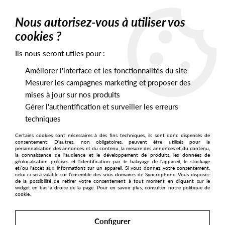
0
Nous autorisez-vous à utiliser vos
cookies ?
Ils nous seront utiles pour :
Home
>
Artists
>
Benales
>
Benales - Transition Ep
Améliorer l'interface et les fonctionnalités du site
Mesurer les campagnes marketing et proposer des
mises à jour sur nos produits
Gérer l'authentification et surveiller les erreurs
techniques
Certains cookies sont nécessaires à des fins techniques, ils sont donc dispensés de
consentement. D'autres, non obligatoires, peuvent être utilisés pour la
personnalisation des annonces et du contenu, la mesure des annonces et du contenu,
la connaissance de l'audience et le développement de produits, les données de
géolocalisation précises et l'identification par le balayage de l'appareil, le stockage
et/ou l'accès aux informations sur un appareil. Si vous donnez votre consentement,
celui-ci sera valable sur l’ensemble des sous-domaines de Syncrophone. Vous disposez
de la possibilité de retirer votre consentement à tout moment en cliquant sur le
widget en bas à droite de la page. Pour en savoir plus, consulter notre politique de
cookie.
Configurer