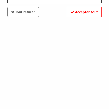
Tout refuser
Accepter tout
Trax
Frankie Knuckles
It's A Cold World / Bad Boy (Red Vinyl Repress)
15
,
00
€
incl. taxes
REF. :
TX151RED
Pre-order now !
Tracks