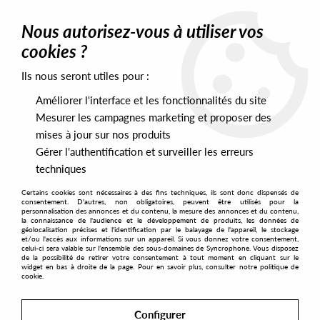
0
Nous autorisez-vous à utiliser vos
cookies ?
Ils nous seront utiles pour :
Home
>
Artists
>
Frankie Knuckles
>
Frankie Knuckles - It's A Cold
World / Bad Boy (Red Vinyl Repress)
Améliorer l'interface et les fonctionnalités du site
Mesurer les campagnes marketing et proposer des
mises à jour sur nos produits
Gérer l'authentification et surveiller les erreurs
techniques
Certains cookies sont nécessaires à des fins techniques, ils sont donc dispensés de
consentement. D'autres, non obligatoires, peuvent être utilisés pour la
personnalisation des annonces et du contenu, la mesure des annonces et du contenu,
la connaissance de l'audience et le développement de produits, les données de
géolocalisation précises et l'identification par le balayage de l'appareil, le stockage
et/ou l'accès aux informations sur un appareil. Si vous donnez votre consentement,
celui-ci sera valable sur l’ensemble des sous-domaines de Syncrophone. Vous disposez
de la possibilité de retirer votre consentement à tout moment en cliquant sur le
widget en bas à droite de la page. Pour en savoir plus, consulter notre politique de
cookie.
Configurer