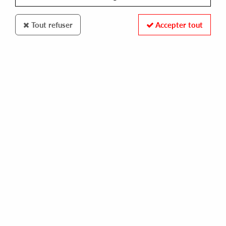
Tout refuser
Accepter tout
Anotherday
Gemini
Imagine A Nation
26
,
00
€
incl. taxes
REF. :
0004AD
Pre-order now !
Tracks