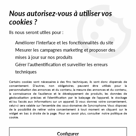
0
Nous autorisez-vous à utiliser vos
cookies ?
Ils nous seront utiles pour :
Home
>
Artists
>
Gemini
>
Gemini - Imagine A Nation
Améliorer l'interface et les fonctionnalités du site
Mesurer les campagnes marketing et proposer des
mises à jour sur nos produits
Gérer l'authentification et surveiller les erreurs
techniques
Certains cookies sont nécessaires à des fins techniques, ils sont donc dispensés de
consentement. D'autres, non obligatoires, peuvent être utilisés pour la
personnalisation des annonces et du contenu, la mesure des annonces et du contenu,
la connaissance de l'audience et le développement de produits, les données de
géolocalisation précises et l'identification par le balayage de l'appareil, le stockage
et/ou l'accès aux informations sur un appareil. Si vous donnez votre consentement,
celui-ci sera valable sur l’ensemble des sous-domaines de Syncrophone. Vous disposez
de la possibilité de retirer votre consentement à tout moment en cliquant sur le
widget en bas à droite de la page. Pour en savoir plus, consulter notre politique de
cookie.
Configurer