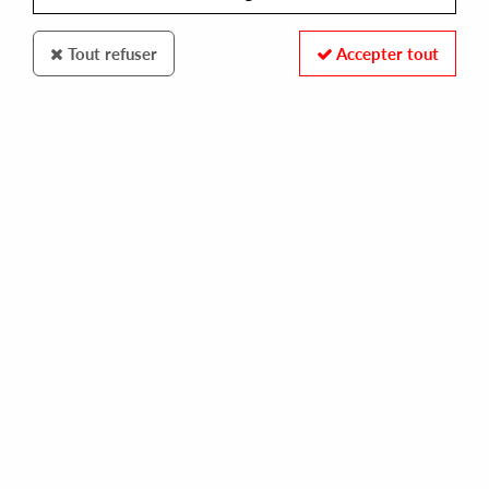
Tout refuser
Accepter tout
Scenic Route
Lunch Money Life
Immersion Chamber
25
,
00
€
incl. taxes
REF. :
SR-002
In stock
Tracks