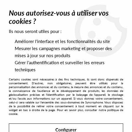
0
Nous autorisez-vous à utiliser vos
cookies ?
Ils nous seront utiles pour :
Home
>
Artists
>
Lunch Money Life
>
Lunch Money Life -
Immersion Chamber
Améliorer l'interface et les fonctionnalités du site
Mesurer les campagnes marketing et proposer des
mises à jour sur nos produits
Gérer l'authentification et surveiller les erreurs
techniques
Certains cookies sont nécessaires à des fins techniques, ils sont donc dispensés de
consentement. D'autres, non obligatoires, peuvent être utilisés pour la
personnalisation des annonces et du contenu, la mesure des annonces et du contenu,
la connaissance de l'audience et le développement de produits, les données de
géolocalisation précises et l'identification par le balayage de l'appareil, le stockage
et/ou l'accès aux informations sur un appareil. Si vous donnez votre consentement,
celui-ci sera valable sur l’ensemble des sous-domaines de Syncrophone. Vous disposez
de la possibilité de retirer votre consentement à tout moment en cliquant sur le
widget en bas à droite de la page. Pour en savoir plus, consulter notre politique de
cookie.
Configurer