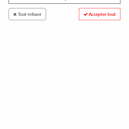
Tout refuser
Accepter tout
Emphasis
Obsolete Music Technology
My Neurosis
13
,
00
€
incl. taxes
REF. :
EMP006
Pre-order now !
Tracks