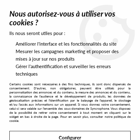
0
Nous autorisez-vous à utiliser vos
cookies ?
Ils nous seront utiles pour :
Home
>
Artists
>
Obsolete Music Technology
>
Obsolete Music
Technology - My Neurosis
Améliorer l'interface et les fonctionnalités du site
Mesurer les campagnes marketing et proposer des
mises à jour sur nos produits
Gérer l'authentification et surveiller les erreurs
techniques
Certains cookies sont nécessaires à des fins techniques, ils sont donc dispensés de
consentement. D'autres, non obligatoires, peuvent être utilisés pour la
personnalisation des annonces et du contenu, la mesure des annonces et du contenu,
la connaissance de l'audience et le développement de produits, les données de
géolocalisation précises et l'identification par le balayage de l'appareil, le stockage
et/ou l'accès aux informations sur un appareil. Si vous donnez votre consentement,
celui-ci sera valable sur l’ensemble des sous-domaines de Syncrophone. Vous disposez
de la possibilité de retirer votre consentement à tout moment en cliquant sur le
widget en bas à droite de la page. Pour en savoir plus, consulter notre politique de
cookie.
Configurer