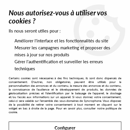
0
Nous autorisez-vous à utiliser vos
cookies ?
Ils nous seront utiles pour :
Home
>
Artists
>
Schatrax
>
Schatrax - Schatrax 25 01 [180 grams]
Améliorer l'interface et les fonctionnalités du site
Mesurer les campagnes marketing et proposer des
mises à jour sur nos produits
Gérer l'authentification et surveiller les erreurs
techniques
Certains cookies sont nécessaires à des fins techniques, ils sont donc dispensés de
consentement. D'autres, non obligatoires, peuvent être utilisés pour la
personnalisation des annonces et du contenu, la mesure des annonces et du contenu,
la connaissance de l'audience et le développement de produits, les données de
géolocalisation précises et l'identification par le balayage de l'appareil, le stockage
et/ou l'accès aux informations sur un appareil. Si vous donnez votre consentement,
celui-ci sera valable sur l’ensemble des sous-domaines de Syncrophone. Vous disposez
de la possibilité de retirer votre consentement à tout moment en cliquant sur le
widget en bas à droite de la page. Pour en savoir plus, consulter notre politique de
cookie.
Configurer