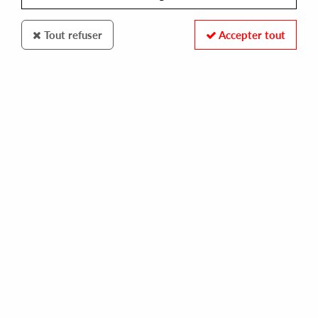
Tout refuser
Accepter tout
Schatrax
Schatrax
Schatrax 25 01 [180 grams]
12
,
99
€
incl. taxes
REF. :
SCHATRAX2501
Pre-order now !
Tracks