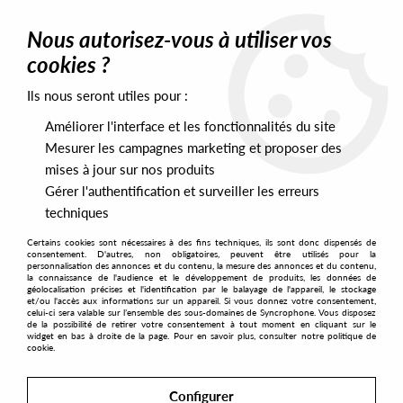
0
Nous autorisez-vous à utiliser vos
cookies ?
Ils nous seront utiles pour :
Home
>
Artists
>
The Colours That Rise
>
The Colours That Rise -
Grey Doubt
Améliorer l'interface et les fonctionnalités du site
Mesurer les campagnes marketing et proposer des
mises à jour sur nos produits
Gérer l'authentification et surveiller les erreurs
techniques
Certains cookies sont nécessaires à des fins techniques, ils sont donc dispensés de
consentement. D'autres, non obligatoires, peuvent être utilisés pour la
personnalisation des annonces et du contenu, la mesure des annonces et du contenu,
la connaissance de l'audience et le développement de produits, les données de
géolocalisation précises et l'identification par le balayage de l'appareil, le stockage
et/ou l'accès aux informations sur un appareil. Si vous donnez votre consentement,
celui-ci sera valable sur l’ensemble des sous-domaines de Syncrophone. Vous disposez
de la possibilité de retirer votre consentement à tout moment en cliquant sur le
widget en bas à droite de la page. Pour en savoir plus, consulter notre politique de
cookie.
Configurer