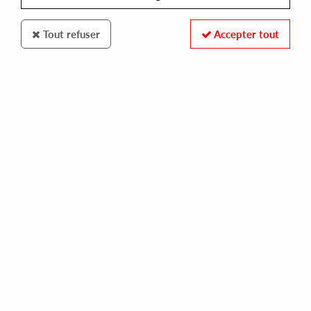
Tout refuser
Accepter tout
Rhythm Section INTL
The Colours That Rise
Grey Doubt
25
,
00
€
incl. taxes
REF. :
RS029LP
Pre-order now !
Tracks
A1: Intro - Jeepster
A2: Humphrey Burton And Marc Bolan