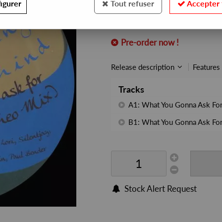
16
,
00
€
incl. taxes
igurer
Tout refuser
Accepter 
REF. :
SS077
Pre-order now !
Release description
Features
Tracks
A1: What You Gonna Ask For
B1: What You Gonna Ask For
Stock Alert Request