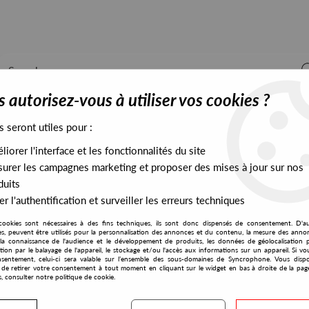
 autorisez-vous à utiliser vos cookies ?
s seront utiles pour :
iorer l'interface et les fonctionnalités du site
ALL STOCK
EXCLUSIVES
PRESALES EXCLUSIVES
urer les campagnes marketing et proposer des mises à jour sur nos
duits
r l'authentification et surveiller les erreurs techniques
, Perrin Moss, Simon Mavin, Paul Bender ‎- What You Gonna Ask For
cookies sont nécessaires à des fins techniques, ils sont donc dispensés de consentement. D'a
Sound Signature
res, peuvent être utilisés pour la personnalisation des annonces et du contenu, la mesure des anno
la connaissance de l'audience et le développement de produits, les données de géolocalisation p
Theo Parrish, Lori, S
cation par le balayage de l'appareil, le stockage et/ou l'accès aux informations sur un appareil. Si 
sentement, celui-ci sera valable sur l’ensemble des sous-domaines de Syncrophone. Vous disp
Bender ‎
té de retirer votre consentement à tout moment en cliquant sur le widget en bas à droite de la pag
s, consulter notre politique de cookie.
What You Gonna Ask For