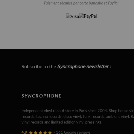
Paiement sécurisé par carte bancaire et PayPal
Subscribe to the
Syncrophone newsletter :
SYNCROPHONE
Independent vinyl record store in Paris since 2004. Shop house vin
records, techno records, disco vinyl, funk records, ambient vinyl. R
vinyl records and limited edition vinyl pressings.
4.9
- 161 Google reviews