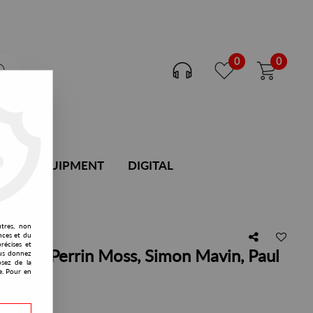
0
0
DJ EQUIPMENT
DIGITAL
utres, non
nces et du
récises et
ilentjay, Perrin Moss, Simon Mavin, Paul
vous donnez
osez de la
e. Pour en