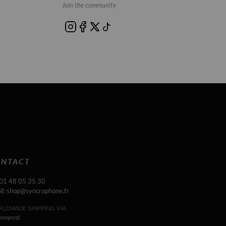
Join the community
NTACT
 01 48 05 35 30
il: shop@syncrophone.fr
LDWIDE SHIPPING VIA
onopost