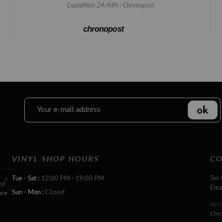
Expédition 24/48h : Chronopost
chronopost
VINYL SHOP HOURS
CO
Tue - Sat :
12:00 PM - 19:00 PM
Tel:
yl
Ema
Sun - Mon :
Closed
are
WOR
Chr