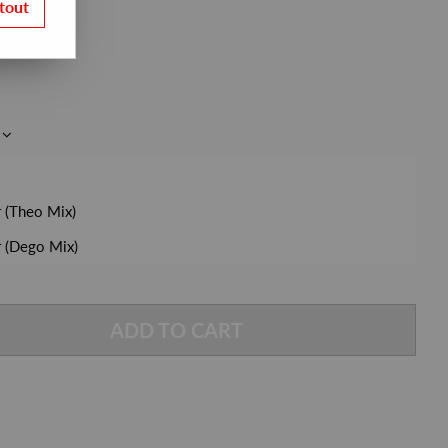
tout
 (Theo Mix)
 (Dego Mix)
ADD TO CART