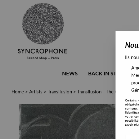
Nous
Ils nou
Amél
NEWS
BACK IN STOCK
Mes
pro
Gére
Home
>
Artists
>
Transllusion
>
Transllusion - The Opening Of
Certains 
obligatoi
contenu, 
l'identifi
votre con
possibili
savoir plu