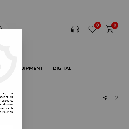
0
0
DJ EQUIPMENT
DIGITAL
utres, non
nces et du
récises et
vous donnez
osez de la
ral Gate
e. Pour en