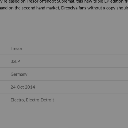
lly released on Tresor offshoot Supremat, this new triple LP edition 
nd on the second hand market, Drexciya fans without a copy should 
Tresor
3xLP
Germany
24 Oct 2014
Electro, Electro Detroit