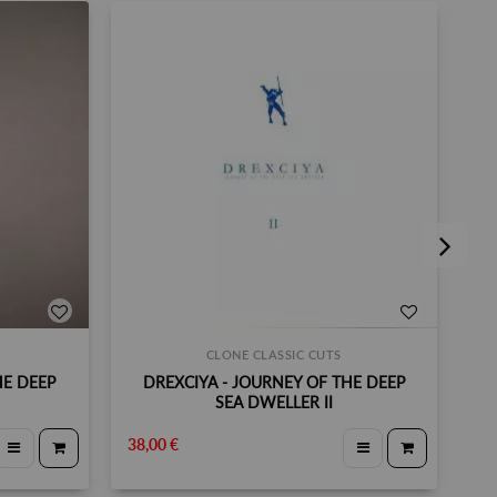
CLONE CLASSIC CUTS
HE DEEP
DREXCIYA - JOURNEY OF THE DEEP
SEA DWELLER II
38,00 €
35