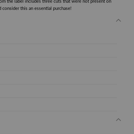
from the label includes three cuts that were not present on
consider this an essential purchase!