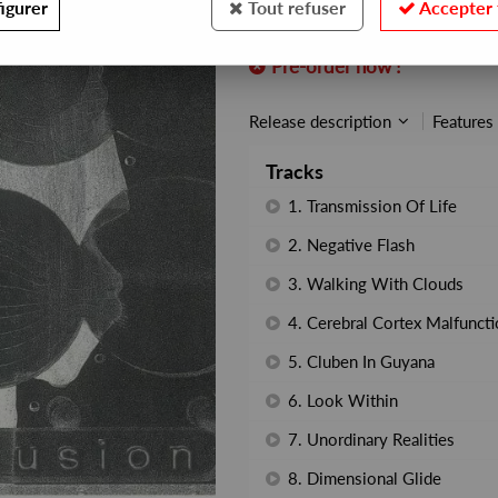
igurer
Tout refuser
Accepter 
REF. :
TRESOR270LPX
Pre-order now !
Release description
Features
Tracks
1. Transmission Of Life
2. Negative Flash
3. Walking With Clouds
4. Cerebral Cortex Malfunct
5. Cluben In Guyana
6. Look Within
7. Unordinary Realities
8. Dimensional Glide