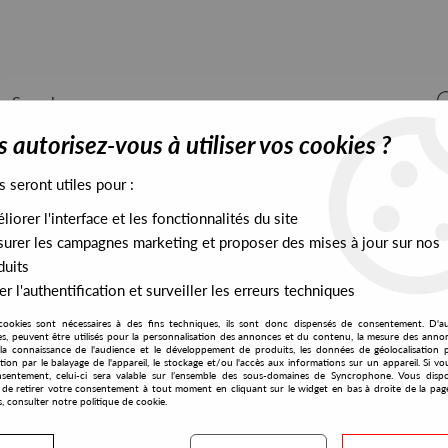
 autorisez-vous à utiliser vos cookies ?
s seront utiles pour :
iorer l'interface et les fonctionnalités du site
ALL STOCK
EXCLUSIVES
PRESALES EXCLUSIVES
urer les campagnes marketing et proposer des mises à jour sur nos
duits
r l'authentification et surveiller les erreurs techniques
 The Cerebral Gate
cookies sont nécessaires à des fins techniques, ils sont donc dispensés de consentement. D'a
Tresor
res, peuvent être utilisés pour la personnalisation des annonces et du contenu, la mesure des anno
la connaissance de l'audience et le développement de produits, les données de géolocalisation p
Transllusion
cation par le balayage de l'appareil, le stockage et/ou l'accès aux informations sur un appareil. Si 
sentement, celui-ci sera valable sur l’ensemble des sous-domaines de Syncrophone. Vous disp
The Opening Of The Cereb
té de retirer votre consentement à tout moment en cliquant sur le widget en bas à droite de la pag
s, consulter notre politique de cookie.
35
,
00
€
incl. taxes