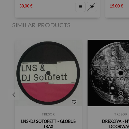
30,00 €
15,00 €
SIMILAR PRODUCTS
TRESOR
TRESOR
LNS/DJ SOTOFETT - GLOBUS
DREXCIYA - 
TRAX
DOORWA