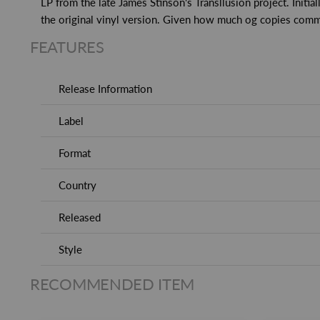
LP from the late James Stinson's Transllusion project. Initia
the original vinyl version. Given how much og copies comma
FEATURES
Release Information
Label
Format
Country
Released
Style
RECOMMENDED ITEM