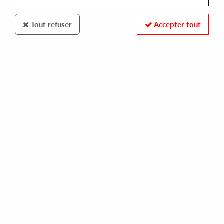
Tout refuser
Accepter tout
20/20 Vision
Versalife
Manifold
20
,
00
€
incl. taxes
REF. :
VIS320
Pre-order now !
Tracks