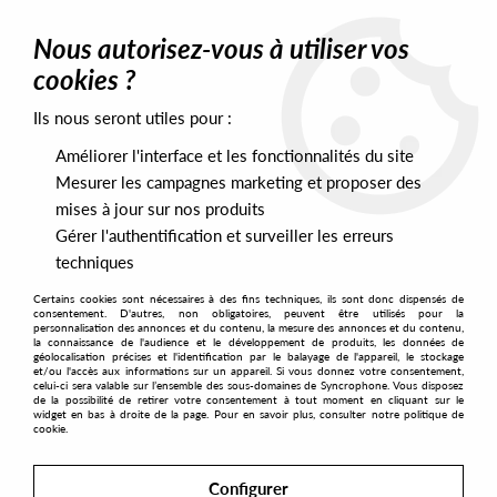
0
Nous autorisez-vous à utiliser vos
cookies ?
Ils nous seront utiles pour :
Home
>
Artists
>
Versalife
>
Versalife - Manifold
Améliorer l'interface et les fonctionnalités du site
Mesurer les campagnes marketing et proposer des
mises à jour sur nos produits
Gérer l'authentification et surveiller les erreurs
techniques
Certains cookies sont nécessaires à des fins techniques, ils sont donc dispensés de
consentement. D'autres, non obligatoires, peuvent être utilisés pour la
personnalisation des annonces et du contenu, la mesure des annonces et du contenu,
la connaissance de l'audience et le développement de produits, les données de
géolocalisation précises et l'identification par le balayage de l'appareil, le stockage
et/ou l'accès aux informations sur un appareil. Si vous donnez votre consentement,
celui-ci sera valable sur l’ensemble des sous-domaines de Syncrophone. Vous disposez
de la possibilité de retirer votre consentement à tout moment en cliquant sur le
widget en bas à droite de la page. Pour en savoir plus, consulter notre politique de
cookie.
Configurer