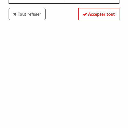
Tout refuser
Accepter tout
Avoidance
53X
Synapse
13
,
00
€
incl. taxes
REF. :
AVD003