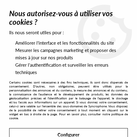
0
Nous autorisez-vous à utiliser vos
cookies ?
Ils nous seront utiles pour :
Home
>
Artists
>
53X
>
53X - Synapse
Améliorer l'interface et les fonctionnalités du site
Mesurer les campagnes marketing et proposer des
mises à jour sur nos produits
Gérer l'authentification et surveiller les erreurs
techniques
Certains cookies sont nécessaires à des fins techniques, ils sont donc dispensés de
consentement. D'autres, non obligatoires, peuvent être utilisés pour la
personnalisation des annonces et du contenu, la mesure des annonces et du contenu,
la connaissance de l'audience et le développement de produits, les données de
géolocalisation précises et l'identification par le balayage de l'appareil, le stockage
et/ou l'accès aux informations sur un appareil. Si vous donnez votre consentement,
celui-ci sera valable sur l’ensemble des sous-domaines de Syncrophone. Vous disposez
de la possibilité de retirer votre consentement à tout moment en cliquant sur le
widget en bas à droite de la page. Pour en savoir plus, consulter notre politique de
cookie.
Configurer