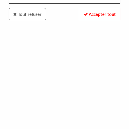
Tout refuser
Accepter tout
Warp
Autechre
NTS Session 4
29
,
00
€
incl. taxes
REF. :
WARP3644
Pre-order now !
Tracks
A1: Frane Casual