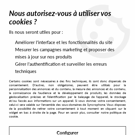
0
Nous autorisez-vous à utiliser vos
cookies ?
Ils nous seront utiles pour :
Home
>
Artists
>
Autechre
>
Autechre - NTS Session 4
Améliorer l'interface et les fonctionnalités du site
Mesurer les campagnes marketing et proposer des
mises à jour sur nos produits
Gérer l'authentification et surveiller les erreurs
techniques
Certains cookies sont nécessaires à des fins techniques, ils sont donc dispensés de
consentement. D'autres, non obligatoires, peuvent être utilisés pour la
personnalisation des annonces et du contenu, la mesure des annonces et du contenu,
la connaissance de l'audience et le développement de produits, les données de
géolocalisation précises et l'identification par le balayage de l'appareil, le stockage
et/ou l'accès aux informations sur un appareil. Si vous donnez votre consentement,
celui-ci sera valable sur l’ensemble des sous-domaines de Syncrophone. Vous disposez
de la possibilité de retirer votre consentement à tout moment en cliquant sur le
widget en bas à droite de la page. Pour en savoir plus, consulter notre politique de
cookie.
Configurer