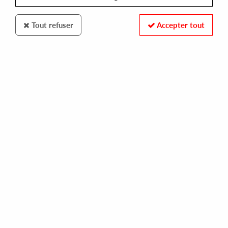
Tout refuser
Accepter tout
Silver Network
Arash
Distant voices EP (Jordan Peak remix)
10
,
00
€
incl. taxes
REF. :
SILVER036
In stock
Tracks
A1: Distant Voices