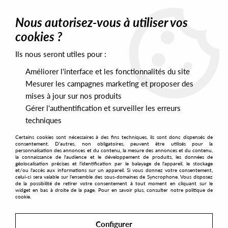
0
Nous autorisez-vous à utiliser vos
cookies ?
Ils nous seront utiles pour :
Home
>
Labels
>
Silver Network
>
Arash - Distant voices EP
(Jordan Peak remix)
Améliorer l'interface et les fonctionnalités du site
Mesurer les campagnes marketing et proposer des
mises à jour sur nos produits
Gérer l'authentification et surveiller les erreurs
techniques
Certains cookies sont nécessaires à des fins techniques, ils sont donc dispensés de
consentement. D'autres, non obligatoires, peuvent être utilisés pour la
personnalisation des annonces et du contenu, la mesure des annonces et du contenu,
la connaissance de l'audience et le développement de produits, les données de
géolocalisation précises et l'identification par le balayage de l'appareil, le stockage
et/ou l'accès aux informations sur un appareil. Si vous donnez votre consentement,
celui-ci sera valable sur l’ensemble des sous-domaines de Syncrophone. Vous disposez
de la possibilité de retirer votre consentement à tout moment en cliquant sur le
widget en bas à droite de la page. Pour en savoir plus, consulter notre politique de
cookie.
Configurer