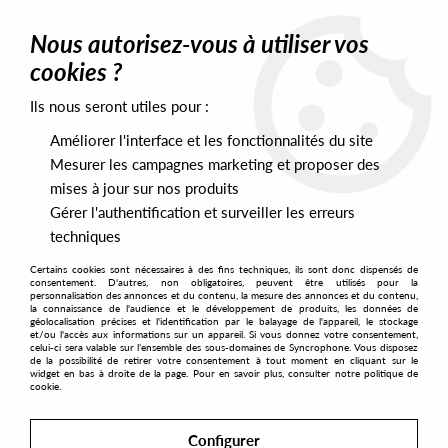
0
Nous autorisez-vous à utiliser vos
cookies ?
Ils nous seront utiles pour :
Home
>
Labels
>
Hold Youth
>
Ark & Pitspector - Microclimat EP
(Le Loup remix)
Améliorer l'interface et les fonctionnalités du site
Mesurer les campagnes marketing et proposer des
mises à jour sur nos produits
Gérer l'authentification et surveiller les erreurs
techniques
Certains cookies sont nécessaires à des fins techniques, ils sont donc dispensés de
consentement. D'autres, non obligatoires, peuvent être utilisés pour la
personnalisation des annonces et du contenu, la mesure des annonces et du contenu,
la connaissance de l'audience et le développement de produits, les données de
géolocalisation précises et l'identification par le balayage de l'appareil, le stockage
et/ou l'accès aux informations sur un appareil. Si vous donnez votre consentement,
celui-ci sera valable sur l’ensemble des sous-domaines de Syncrophone. Vous disposez
de la possibilité de retirer votre consentement à tout moment en cliquant sur le
widget en bas à droite de la page. Pour en savoir plus, consulter notre politique de
cookie.
Configurer