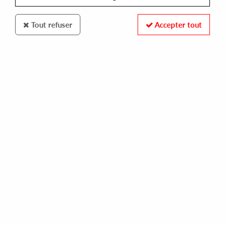
Tout refuser
Accepter tout
Hold Youth
Ark & Pitspector
Microclimat EP (Le Loup remix)
10
,
00
€
incl. taxes
REF. :
HY013
In stock
Tracks