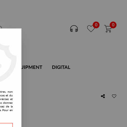
0
0
DJ EQUIPMENT
DIGITAL
utres, non
nces et du
récises et
vous donnez
osez de la
3 Vol. 1
e. Pour en