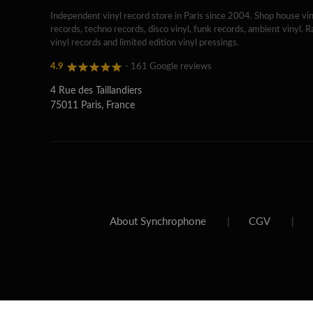
Independent vinyl record store in Paris since 2004. Shop house vin
records, techno records, disco vinyl, funk records, ambient vinyl. R
vinyl records and limited edition vinyl pressings.
4.9
- 161 Google reviews
4 Rue des Taillandiers
75011 Paris, France
About Synchrophone
|
CGV
|