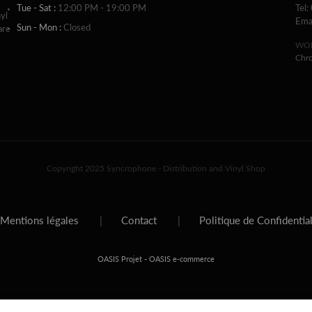
Tue - Sat :
12:00 PM - 19:00 PM
Tel:
yl
Ema
Sun - Mon :
Closed
are
WOR
Chr
Copyright 2025 Syncrophone - Distribution and Vinyl Shop
Mentions légales
|
Contact
|
Politique de Confidentia
-
OASIS Projet
OASIS e-commerce