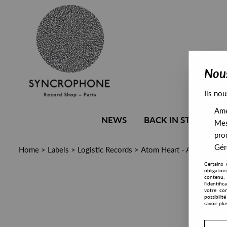
Nous
Ils nou
Amél
NEWS
BACK IN STOCK
Mes
pro
Gére
Home
>
Labels
>
Logistic Records
>
Atom Heart - Acid Evolut
Certains 
obligatoi
contenu, 
l'identifi
votre con
possibili
savoir plu