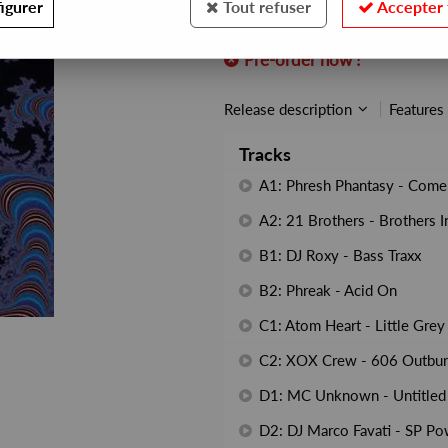
igurer
Tout refuser
Accepter 
REF. :
LOG046LP
Pre-order now !
Release description
Features
Tracks
A1: Phresh Phantasy - Come
A2: 21 Brothers - Brothers I
B1: DJ Roxy - Bass Traxx
B2: Phreak - Acid On
C1: Atom Heart - Little Grey
C2: XOX Crew - 606 Outbur
D1: MC Unknown - Untitled
D2: DJ Marco Favati - SP Po