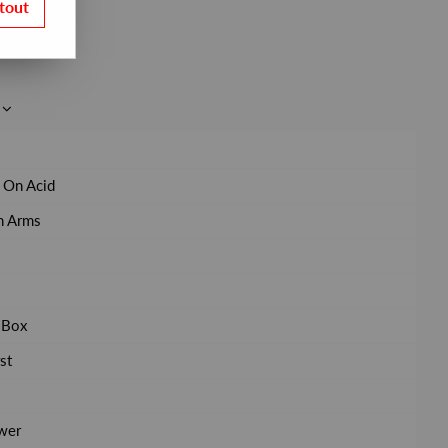
tout
 On Acid
n Arms
 Box
st
wer