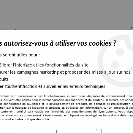
 autorisez-vous à utiliser vos cookies ?
s seront utiles pour :
iorer l'interface et les fonctionnalités du site
ALL STOCK
EXCLUSIVES
PRESALES EXCLUSIVES
urer les campagnes marketing et proposer des mises à jour sur nos
duits
r l'authentification et surveiller les erreurs techniques
ion 1988 - 2003 Vol. 1
cookies sont nécessaires à des fins techniques, ils sont donc dispensés de consentement. D'a
Logistic Records
res, peuvent être utilisés pour la personnalisation des annonces et du contenu, la mesure des anno
la connaissance de l'audience et le développement de produits, les données de géolocalisation p
Atom Heart
cation par le balayage de l'appareil, le stockage et/ou l'accès aux informations sur un appareil. Si 
sentement, celui-ci sera valable sur l’ensemble des sous-domaines de Syncrophone. Vous disp
Acid Evolution 1988 - 200
té de retirer votre consentement à tout moment en cliquant sur le widget en bas à droite de la pag
s, consulter notre politique de cookie.
15
,
99
€
incl. taxes