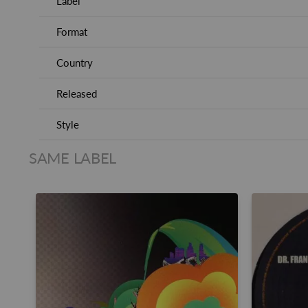
Label
Format
Country
Released
Style
SAME LABEL