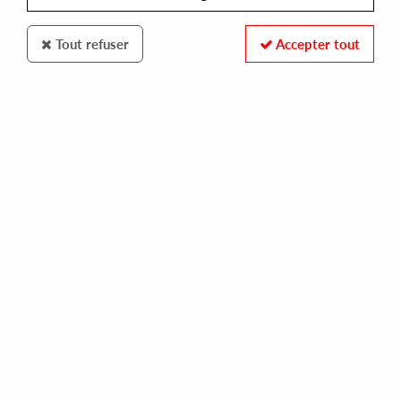
Tout refuser
Accepter tout
Karat
Baby Ford & Chloe
Karat 10 Years
10
,
00
€
incl. taxes
REF. :
KARAT48
Pre-order now !
Tracks