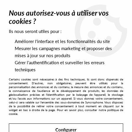
0
Nous autorisez-vous à utiliser vos
cookies ?
Ils nous seront utiles pour :
Home
>
Labels
>
Karat
>
Baby Ford & Chloe - Karat 10 Years
Améliorer l'interface et les fonctionnalités du site
Mesurer les campagnes marketing et proposer des
mises à jour sur nos produits
Gérer l'authentification et surveiller les erreurs
techniques
Certains cookies sont nécessaires à des fins techniques, ils sont donc dispensés de
consentement. D'autres, non obligatoires, peuvent être utilisés pour la
personnalisation des annonces et du contenu, la mesure des annonces et du contenu,
la connaissance de l'audience et le développement de produits, les données de
géolocalisation précises et l'identification par le balayage de l'appareil, le stockage
et/ou l'accès aux informations sur un appareil. Si vous donnez votre consentement,
celui-ci sera valable sur l’ensemble des sous-domaines de Syncrophone. Vous disposez
de la possibilité de retirer votre consentement à tout moment en cliquant sur le
widget en bas à droite de la page. Pour en savoir plus, consulter notre politique de
cookie.
Configurer