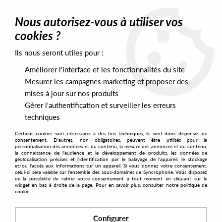
0
Nous autorisez-vous à utiliser vos
cookies ?
Ils nous seront utiles pour :
Home
>
Labels
>
S3A Rec
>
Byron The Aquarius - Euphoria EP
Améliorer l'interface et les fonctionnalités du site
Mesurer les campagnes marketing et proposer des
mises à jour sur nos produits
Gérer l'authentification et surveiller les erreurs
techniques
Certains cookies sont nécessaires à des fins techniques, ils sont donc dispensés de
consentement. D'autres, non obligatoires, peuvent être utilisés pour la
personnalisation des annonces et du contenu, la mesure des annonces et du contenu,
la connaissance de l'audience et le développement de produits, les données de
géolocalisation précises et l'identification par le balayage de l'appareil, le stockage
et/ou l'accès aux informations sur un appareil. Si vous donnez votre consentement,
celui-ci sera valable sur l’ensemble des sous-domaines de Syncrophone. Vous disposez
de la possibilité de retirer votre consentement à tout moment en cliquant sur le
widget en bas à droite de la page. Pour en savoir plus, consulter notre politique de
cookie.
Configurer