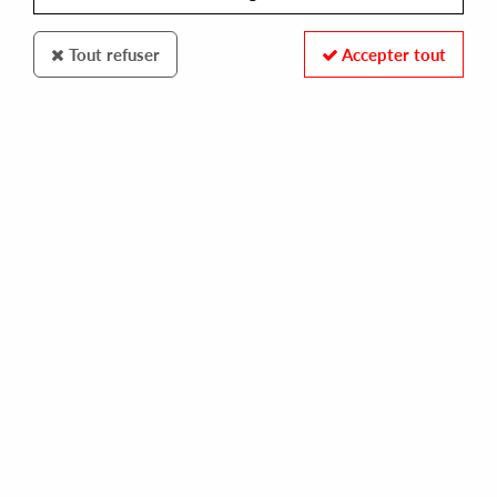
Tout refuser
Accepter tout
S3A Rec
Byron The Aquarius
Euphoria EP
10
,
00
€
incl. taxes
REF. :
S3AREC007
Pre-order now !
Tracks