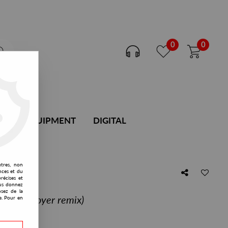
0
0
DJ EQUIPMENT
DIGITAL
utres, non
nces et du
récises et
vous donnez
osez de la
rit EP (Royer remix)
e. Pour en