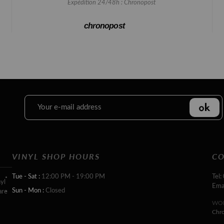
Expédition 24/48h : Chronopost
chronopost
VINYL SHOP HOURS
CO
Tue - Sat :
12:00 PM - 19:00 PM
Tel:
yl
Ema
Sun - Mon :
Closed
are
WOR
Chr