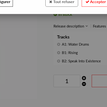
igurer
Tout refuser
Accepter 
REF. :
NLRN-005
In stock
Release description
Features
Tracks
A1: Water Drums
B1: Rising
B2: Speak Into Existence