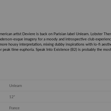
ican artist Deviere is back on Parisian label Unlearn. Lobster There
erson-esque imagery for a moody and introspective club experience. 
e housy interpretation, mixing dubby inspirations with lo-fi aesth
or peak time euphoria. Speak Into Existence (B2) is probably the most
Unlearn
12"
France