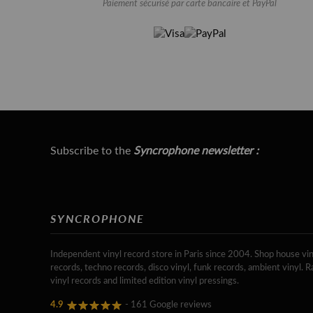
Paiement sécurisé par carte bancaire et PayPal
Subscribe to the
Syncrophone newsletter :
SYNCROPHONE
Independent vinyl record store in Paris since 2004. Shop house vin
records, techno records, disco vinyl, funk records, ambient vinyl. R
vinyl records and limited edition vinyl pressings.
4.9
- 161 Google reviews