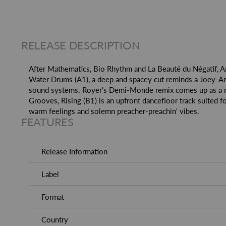
RELEASE DESCRIPTION
After Mathematics, Bio Rhythm and La Beauté du Négatif, Amer
Water Drums (A1), a deep and spacey cut reminds a Joey-And
sound systems. Royer's Demi-Monde remix comes up as a mor
Grooves, Rising (B1) is an upfront dancefloor track suited f
warm feelings and solemn preacher-preachin' vibes.
FEATURES
Release Information
Label
Format
Country