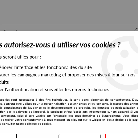
 autorisez-vous à utiliser vos cookies ?
s seront utiles pour :
iorer l'interface et les fonctionnalités du site
ALL STOCK
EXCLUSIVES
PRESALES EXCLUSIVES
urer les campagnes marketing et proposer des mises à jour sur nos
duits
r l'authentification et surveiller les erreurs techniques
pirit EP (Royer remix)
cookies sont nécessaires à des fins techniques, ils sont donc dispensés de consentement. D'a
Unlearn
res, peuvent être utilisés pour la personnalisation des annonces et du contenu, la mesure des anno
la connaissance de l'audience et le développement de produits, les données de géolocalisation p
Deviere
cation par le balayage de l'appareil, le stockage et/ou l'accès aux informations sur un appareil. Si 
sentement, celui-ci sera valable sur l’ensemble des sous-domaines de Syncrophone. Vous disp
Batism By Water Fire & Spi
té de retirer votre consentement à tout moment en cliquant sur le widget en bas à droite de la pag
s, consulter notre politique de cookie.
10
,
00
€
incl. taxes