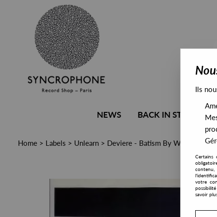
Nous
Ils nou
Amél
NEWS
BACK IN STOCK
Mes
pro
Gére
Home
>
Labels
>
Unlearn
>
Deviere - Batism By Water Fire & S
Certains 
obligatoi
contenu, 
l'identifi
votre con
possibili
savoir plu