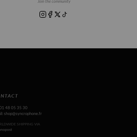
Join the community
NTACT
 01 48 05 35 30
il: shop@syncrophone.fr
LDWIDE SHIPPING VIA
onopost