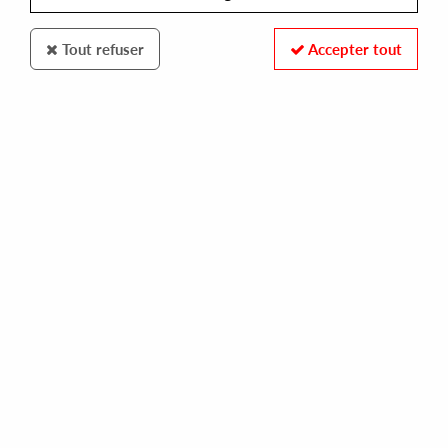
Tout refuser
Accepter tout
Versatile
Gilb'r
Le Maitre Des Illusions
10
,
00
€
incl. taxes
REF. :
VER101
Pre-order now !
Tracks