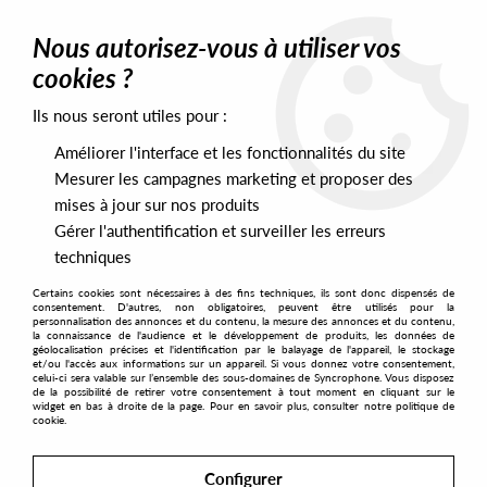
0
Nous autorisez-vous à utiliser vos
cookies ?
Ils nous seront utiles pour :
Home
>
Labels
>
Versatile
>
Gilb'r - Le Maitre Des Illusions
Améliorer l'interface et les fonctionnalités du site
Mesurer les campagnes marketing et proposer des
mises à jour sur nos produits
Gérer l'authentification et surveiller les erreurs
techniques
Certains cookies sont nécessaires à des fins techniques, ils sont donc dispensés de
consentement. D'autres, non obligatoires, peuvent être utilisés pour la
personnalisation des annonces et du contenu, la mesure des annonces et du contenu,
la connaissance de l'audience et le développement de produits, les données de
géolocalisation précises et l'identification par le balayage de l'appareil, le stockage
et/ou l'accès aux informations sur un appareil. Si vous donnez votre consentement,
celui-ci sera valable sur l’ensemble des sous-domaines de Syncrophone. Vous disposez
de la possibilité de retirer votre consentement à tout moment en cliquant sur le
widget en bas à droite de la page. Pour en savoir plus, consulter notre politique de
cookie.
Configurer