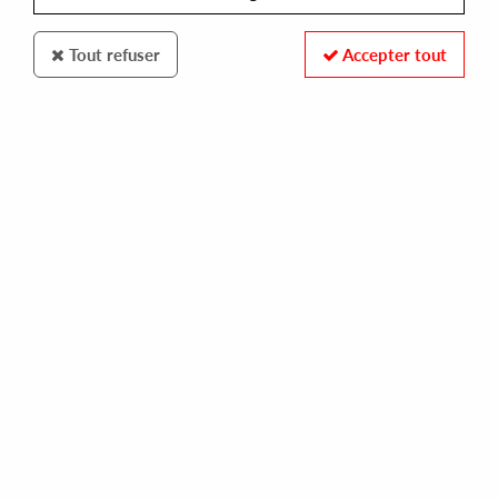
Tout refuser
Accepter tout
Phonogramme
John Jastszebski
Children Of Children EP (Rick Wade remix)
10
,
00
€
incl. taxes
REF. :
PHONOGRAMME1
Pre-order now !
Tracks