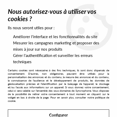
0
Nous autorisez-vous à utiliser vos
cookies ?
Ils nous seront utiles pour :
Home
>
Labels
>
Phonogramme
>
John Jastszebski - Children Of
Children EP (Rick Wade remix)
Améliorer l'interface et les fonctionnalités du site
Mesurer les campagnes marketing et proposer des
mises à jour sur nos produits
Gérer l'authentification et surveiller les erreurs
techniques
Certains cookies sont nécessaires à des fins techniques, ils sont donc dispensés de
consentement. D'autres, non obligatoires, peuvent être utilisés pour la
personnalisation des annonces et du contenu, la mesure des annonces et du contenu,
la connaissance de l'audience et le développement de produits, les données de
géolocalisation précises et l'identification par le balayage de l'appareil, le stockage
et/ou l'accès aux informations sur un appareil. Si vous donnez votre consentement,
celui-ci sera valable sur l’ensemble des sous-domaines de Syncrophone. Vous disposez
de la possibilité de retirer votre consentement à tout moment en cliquant sur le
widget en bas à droite de la page. Pour en savoir plus, consulter notre politique de
cookie.
Configurer