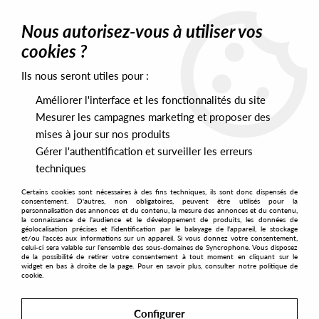
0
Nous autorisez-vous à utiliser vos
cookies ?
Ils nous seront utiles pour :
Home
>
Labels
>
Bosconi
>
Minimono - Theory Of Strings Part2
Améliorer l'interface et les fonctionnalités du site
Mesurer les campagnes marketing et proposer des
mises à jour sur nos produits
Gérer l'authentification et surveiller les erreurs
techniques
Certains cookies sont nécessaires à des fins techniques, ils sont donc dispensés de
consentement. D'autres, non obligatoires, peuvent être utilisés pour la
personnalisation des annonces et du contenu, la mesure des annonces et du contenu,
la connaissance de l'audience et le développement de produits, les données de
géolocalisation précises et l'identification par le balayage de l'appareil, le stockage
et/ou l'accès aux informations sur un appareil. Si vous donnez votre consentement,
celui-ci sera valable sur l’ensemble des sous-domaines de Syncrophone. Vous disposez
de la possibilité de retirer votre consentement à tout moment en cliquant sur le
widget en bas à droite de la page. Pour en savoir plus, consulter notre politique de
cookie.
Configurer