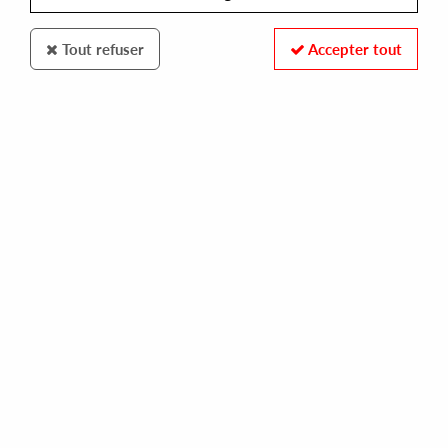
Tout refuser
Accepter tout
Beat X Changers
Neue Grafik
Pris EP
10
,
00
€
incl. taxes
REF. :
BXC002
In stock
Tracks