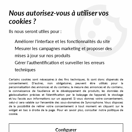
0
Nous autorisez-vous à utiliser vos
cookies ?
Ils nous seront utiles pour :
Home
>
Labels
>
Talman Records
>
Okain - There Is Light
Améliorer l'interface et les fonctionnalités du site
Mesurer les campagnes marketing et proposer des
mises à jour sur nos produits
Gérer l'authentification et surveiller les erreurs
techniques
Certains cookies sont nécessaires à des fins techniques, ils sont donc dispensés de
consentement. D'autres, non obligatoires, peuvent être utilisés pour la
personnalisation des annonces et du contenu, la mesure des annonces et du contenu,
la connaissance de l'audience et le développement de produits, les données de
géolocalisation précises et l'identification par le balayage de l'appareil, le stockage
et/ou l'accès aux informations sur un appareil. Si vous donnez votre consentement,
celui-ci sera valable sur l’ensemble des sous-domaines de Syncrophone. Vous disposez
de la possibilité de retirer votre consentement à tout moment en cliquant sur le
widget en bas à droite de la page. Pour en savoir plus, consulter notre politique de
cookie.
Configurer