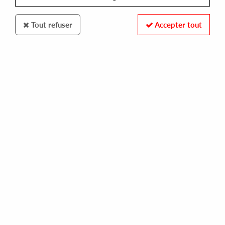
Tout refuser
Accepter tout
Talman Records
Okain
There Is Light
10
,
00
€
incl. taxes
REF. :
TALMAN03
Pre-order now !
Tracks