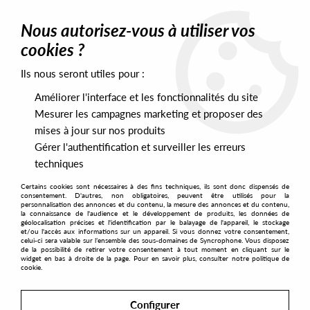
0
Nous autorisez-vous à utiliser vos
cookies ?
Ils nous seront utiles pour :
Home
>
Labels
>
The Esquisite Pain
>
Pascal Viscardi - The Body
Améliorer l'interface et les fonctionnalités du site
Mesurer les campagnes marketing et proposer des
mises à jour sur nos produits
Gérer l'authentification et surveiller les erreurs
techniques
Certains cookies sont nécessaires à des fins techniques, ils sont donc dispensés de
consentement. D'autres, non obligatoires, peuvent être utilisés pour la
personnalisation des annonces et du contenu, la mesure des annonces et du contenu,
la connaissance de l'audience et le développement de produits, les données de
géolocalisation précises et l'identification par le balayage de l'appareil, le stockage
et/ou l'accès aux informations sur un appareil. Si vous donnez votre consentement,
celui-ci sera valable sur l’ensemble des sous-domaines de Syncrophone. Vous disposez
de la possibilité de retirer votre consentement à tout moment en cliquant sur le
widget en bas à droite de la page. Pour en savoir plus, consulter notre politique de
cookie.
Configurer