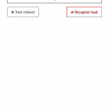
Tout refuser
Accepter tout
The Esquisite Pain
Pascal Viscardi
The Body
10
,
00
€
incl. taxes
REF. :
TEP006
In stock
Tracks