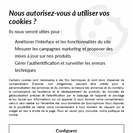
0
Nous autorisez-vous à utiliser vos
cookies ?
Ils nous seront utiles pour :
Home
>
Labels
>
Quartz
>
Paul Ritch - Secret Garden EP
Améliorer l'interface et les fonctionnalités du site
Mesurer les campagnes marketing et proposer des
mises à jour sur nos produits
Gérer l'authentification et surveiller les erreurs
techniques
Certains cookies sont nécessaires à des fins techniques, ils sont donc dispensés de
consentement. D'autres, non obligatoires, peuvent être utilisés pour la
personnalisation des annonces et du contenu, la mesure des annonces et du contenu,
la connaissance de l'audience et le développement de produits, les données de
géolocalisation précises et l'identification par le balayage de l'appareil, le stockage
et/ou l'accès aux informations sur un appareil. Si vous donnez votre consentement,
celui-ci sera valable sur l’ensemble des sous-domaines de Syncrophone. Vous disposez
de la possibilité de retirer votre consentement à tout moment en cliquant sur le
widget en bas à droite de la page. Pour en savoir plus, consulter notre politique de
cookie.
Configurer