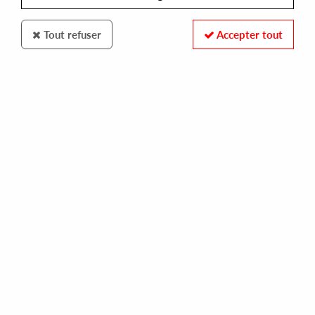
Tout refuser
Accepter tout
Quartz
Paul Ritch
Secret Garden EP
10
,
00
€
incl. taxes
REF. :
QRZ020
Pre-order now !
Tracks