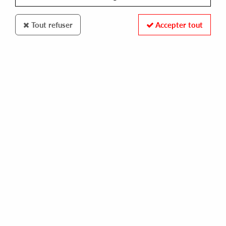
Tout refuser
Accepter tout
Telegraph
Public Lover
Naked Figures (Bruno Pronsato remix)
10
,
00
€
incl. taxes
REF. :
TEL040
Pre-order now !
Tracks