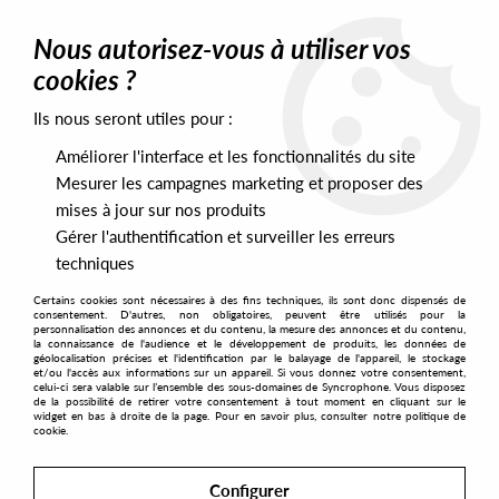
0
Nous autorisez-vous à utiliser vos
cookies ?
Ils nous seront utiles pour :
Home
>
Labels
>
Telegraph
>
Public Lover - Naked Figures (Bruno
Pronsato remix)
Améliorer l'interface et les fonctionnalités du site
Mesurer les campagnes marketing et proposer des
mises à jour sur nos produits
Gérer l'authentification et surveiller les erreurs
techniques
Certains cookies sont nécessaires à des fins techniques, ils sont donc dispensés de
consentement. D'autres, non obligatoires, peuvent être utilisés pour la
personnalisation des annonces et du contenu, la mesure des annonces et du contenu,
la connaissance de l'audience et le développement de produits, les données de
géolocalisation précises et l'identification par le balayage de l'appareil, le stockage
et/ou l'accès aux informations sur un appareil. Si vous donnez votre consentement,
celui-ci sera valable sur l’ensemble des sous-domaines de Syncrophone. Vous disposez
de la possibilité de retirer votre consentement à tout moment en cliquant sur le
widget en bas à droite de la page. Pour en savoir plus, consulter notre politique de
cookie.
Configurer