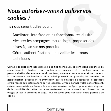
0
Nous autorisez-vous à utiliser vos
cookies ?
Ils nous seront utiles pour :
Home
>
Labels
>
Logistic Records
>
Radiq - Tomorow's Quest
Améliorer l'interface et les fonctionnalités du site
Mesurer les campagnes marketing et proposer des
mises à jour sur nos produits
Gérer l'authentification et surveiller les erreurs
techniques
Certains cookies sont nécessaires à des fins techniques, ils sont donc dispensés de
consentement. D'autres, non obligatoires, peuvent être utilisés pour la
personnalisation des annonces et du contenu, la mesure des annonces et du contenu,
la connaissance de l'audience et le développement de produits, les données de
géolocalisation précises et l'identification par le balayage de l'appareil, le stockage
et/ou l'accès aux informations sur un appareil. Si vous donnez votre consentement,
celui-ci sera valable sur l’ensemble des sous-domaines de Syncrophone. Vous disposez
de la possibilité de retirer votre consentement à tout moment en cliquant sur le
widget en bas à droite de la page. Pour en savoir plus, consulter notre politique de
cookie.
Configurer