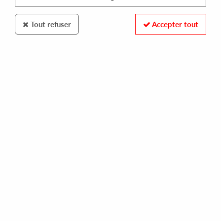
Tout refuser
Accepter tout
Logistic Records
Radiq
Tomorow's Quest
10
,
00
€
incl. taxes
REF. :
LOG052LP
Pre-order now !
Tracks