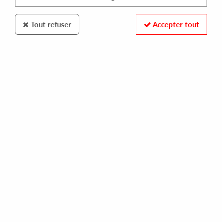
Tout refuser
Accepter tout
Ferrispark
Scott Ferguson
Tribute To My Twenty Something Year #2
10
,
00
€
incl. taxes
REF. :
FPR044
In stock
Tracks