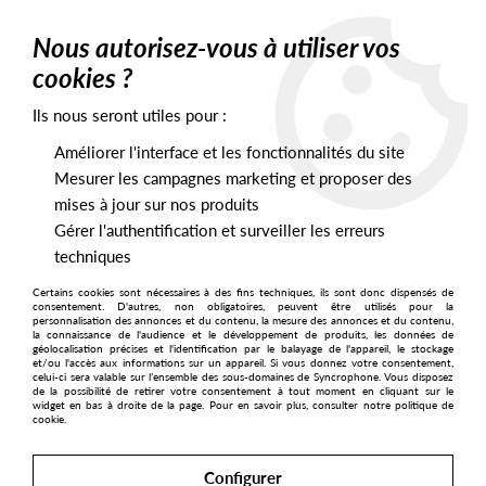
0
Nous autorisez-vous à utiliser vos
cookies ?
Ils nous seront utiles pour :
Home
>
Labels
>
Ferrispark
>
Scott Ferguson - Tribute To My
Twenty Something Year #2
Améliorer l'interface et les fonctionnalités du site
Mesurer les campagnes marketing et proposer des
mises à jour sur nos produits
Gérer l'authentification et surveiller les erreurs
techniques
Certains cookies sont nécessaires à des fins techniques, ils sont donc dispensés de
consentement. D'autres, non obligatoires, peuvent être utilisés pour la
personnalisation des annonces et du contenu, la mesure des annonces et du contenu,
la connaissance de l'audience et le développement de produits, les données de
géolocalisation précises et l'identification par le balayage de l'appareil, le stockage
et/ou l'accès aux informations sur un appareil. Si vous donnez votre consentement,
celui-ci sera valable sur l’ensemble des sous-domaines de Syncrophone. Vous disposez
de la possibilité de retirer votre consentement à tout moment en cliquant sur le
widget en bas à droite de la page. Pour en savoir plus, consulter notre politique de
cookie.
Configurer